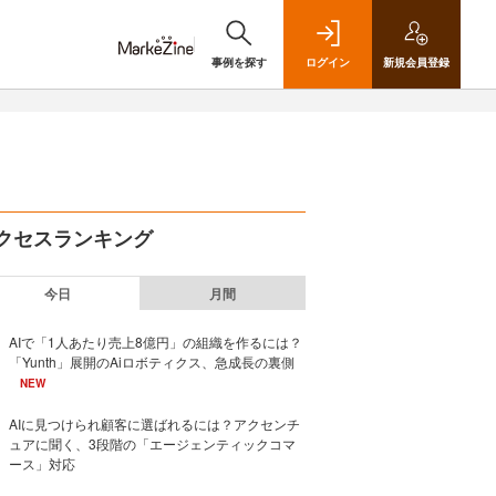
事例を探す
ログイン
新規
会員登録
クセスランキング
今日
月間
AIで「1人あたり売上8億円」の組織を作るには？
「Yunth」展開のAiロボティクス、急成長の裏側
NEW
AIに見つけられ顧客に選ばれるには？アクセンチ
ュアに聞く、3段階の「エージェンティックコマ
ース」対応