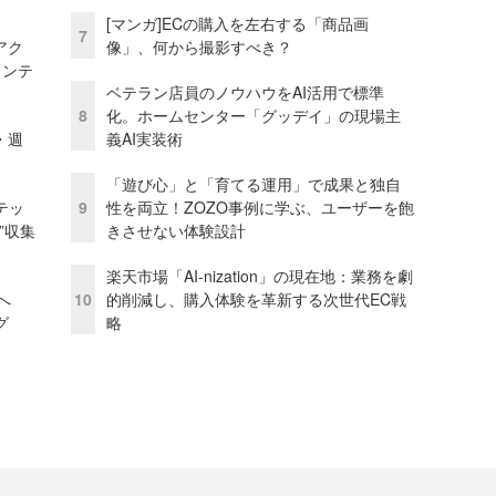
[マンガ]ECの購入を左右する「商品画
7
アク
像」、何から撮影すべき？
ェンテ
ベテラン店員のノウハウをAI活用で標準
8
化。ホームセンター「グッデイ」の現場主
・週
義AI実装術
「遊び心」と「育てる運用」で成果と独自
テッ
9
性を両立！ZOZO事例に学ぶ、ユーザーを飽
”収集
きさせない体験設計
楽天市場「AI-nization」の現在地：業務を劇
模へ
10
的削減し、購入体験を革新する次世代EC戦
グ
略