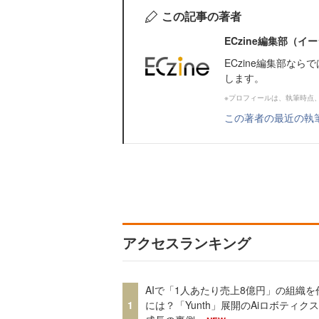
この記事の著者
ECzine編集部（
ECzine編集部な
します。
※プロフィールは、執筆時点
この著者の最近の執
アクセスランキング
AIで「1人あたり売上8億円」の組織を
1
には？「Yunth」展開のAiロボティク