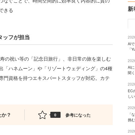
つなぐことで、時間空間的に効率良く内容的に質の
新
できる
タッフが担当
2026
AI
「Y
寿の祝い等の「記念日旅行」、非日常の旅を楽しむ
2026
AI
出「ハネムーン」や「リゾートウェディング」の4種
聞く
専門資格を持つエキスパートスタッフが対応。カテ
2026
EC
しい
2026
たか？
「な
参考になった
0
挑む
2026