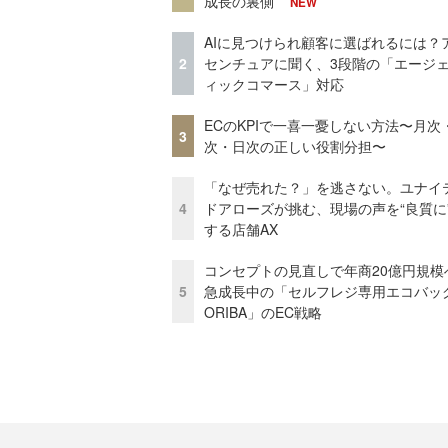
成長の裏側
NEW
AIに見つけられ顧客に選ばれるには？
2
センチュアに聞く、3段階の「エージ
ィックコマース」対応
ECのKPIで一喜一憂しない方法〜月次
3
次・日次の正しい役割分担〜
「なぜ売れた？」を逃さない。ユナイ
4
ドアローズが挑む、現場の声を“良質に
する店舗AX
コンセプトの見直しで年商20億円規
5
急成長中の「セルフレジ専用エコバッ
ORIBA」のEC戦略