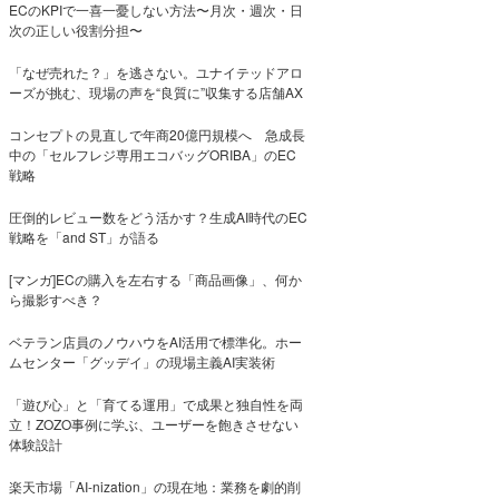
ECのKPIで一喜一憂しない方法〜月次・週次・日
次の正しい役割分担〜
「なぜ売れた？」を逃さない。ユナイテッドアロ
ーズが挑む、現場の声を“良質に”収集する店舗AX
コンセプトの見直しで年商20億円規模へ 急成長
中の「セルフレジ専用エコバッグORIBA」のEC
戦略
圧倒的レビュー数をどう活かす？生成AI時代のEC
戦略を「and ST」が語る
[マンガ]ECの購入を左右する「商品画像」、何か
ら撮影すべき？
ベテラン店員のノウハウをAI活用で標準化。ホー
ムセンター「グッデイ」の現場主義AI実装術
「遊び心」と「育てる運用」で成果と独自性を両
立！ZOZO事例に学ぶ、ユーザーを飽きさせない
体験設計
楽天市場「AI-nization」の現在地：業務を劇的削