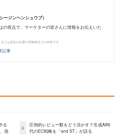
イーシージンヘンシュウブ）
らではの視点で、マーケターの皆さんに情報をお伝えいた
、または直近の記事の寄稿時点での内容です
筆記事
作る
圧倒的レビュー数をどう活かす？生成AI時
6
ス、急
代のEC戦略を「and ST」が語る