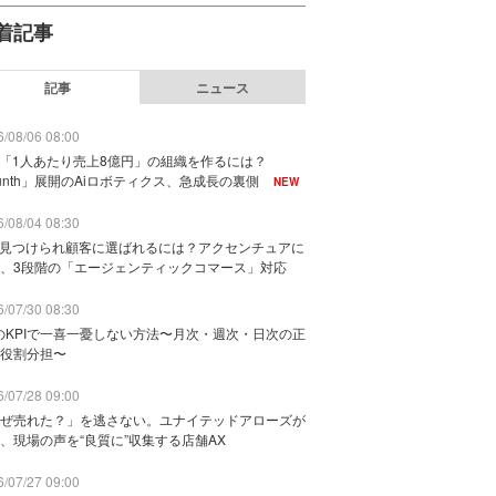
着記事
記事
ニュース
/08/06 08:00
で「1人あたり売上8億円」の組織を作るには？
unth」展開のAiロボティクス、急成長の裏側
NEW
/08/04 08:30
に見つけられ顧客に選ばれるには？アクセンチュアに
、3段階の「エージェンティックコマース」対応
/07/30 08:30
のKPIで一喜一憂しない方法〜月次・週次・日次の正
役割分担〜
/07/28 09:00
ぜ売れた？」を逃さない。ユナイテッドアローズが
、現場の声を“良質に”収集する店舗AX
/07/27 09:00