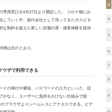
3
専用窓口を9月27日より開設した。 コロナ禍にお
4
化していく中、旅行会社として培ってきたホスピタ
的な制約を超えた新しい店舗の形・接客体験を提供
5
特徴は次のとおり。
6
7
ラウザで利用できる
8
ードの発行や通知、パスワードの入力といった、従
9
プがなく、ユーザーに負担をかけない仕組みで提
Cのブラウザよりシームレスにアクセスできる。ビデ
10
利用可能