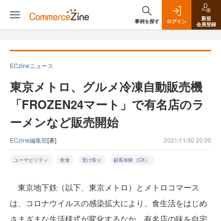
新規
事例を探す
ログイン
会員登録
ECzineニュース
東京メトロ、グルメ冷凍自動販売機
「FROZEN24マート」で有名店のラ
ーメンなど販売開始
ECzine編集部
[著]
2021/11/30 20:00
ユーザビリティ
飲食
受け取り
顧客体験（CX）
東京地下鉄（以下、東京メトロ）とメトロコマース
は、コロナウイルスの感染拡大により、食生活をはじめ
さまざまな生活様式が変化するなか、有名店の味を自宅