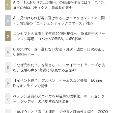
AIで「1人あたり売上8億円」の組織を作るには？「Yunth」
1
展開のAiロボティクス、急成長の裏側
AIに見つけられ顧客に選ばれるには？アクセンチュアに聞
2
く、3段階の「エージェンティックコマース」対応
コンセプトの見直しで年商20億円規模へ 急成長中の「セ
3
ルフレジ専用エコバッグORIBA」のEC戦略
ECのKPIで一喜一憂しない方法〜月次・週次・日次の正し
4
い役割分担〜
「なぜ売れた？」を逃さない。ユナイテッドアローズが挑
5
む、現場の声を“良質に”収集する店舗AX
【イベント終了】アルペン、ビームスなど登壇！ECzine
6
Dayオンラインで開催
ベテラン店員のノウハウをAI活用で標準化。ホームセンタ
7
ー「グッデイ」の現場主義AI実装術
「遊び心」と「育てる運用」で成果と独自性を両立！ZOZO