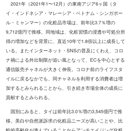
2021年（2021年1〜12月）の東南アジア6ヶ国（タ
イ・インドネシア・マレーシア・ベトナム・シンガポー
ル・ミャンマー）の化粧品市場は、前年比3.7％増の
9,712億円で推移。同地域は、化粧習慣の浸透や可処分所
得の増加などを背景に、直近10年で1.8倍以上に成長して
いる。またインターネット・SNSの普及にくわえ、コロ
ナ禍による外出制限が追い風となって、ECを中心とする
通信販売チャネルが大きく伸長。コロナ前のライフスタ
イルに戻るなかでも、同チャネルを利用する消費者は増
加するとみられることから、引き続き市場全体の成長に
貢献するとみられる。
国別にみると、タイは前年比3.0％増の3,545億円で推
移。美白や自然派訴求の化粧品ニーズが高いことや、比
較的高齢化が進んでいることからアンチエイジング化粧