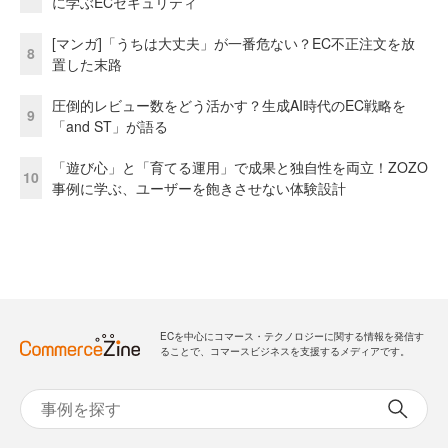
に学ぶECセキュリティ
[マンガ]「うちは大丈夫」が一番危ない？EC不正注文を放
8
置した末路
圧倒的レビュー数をどう活かす？生成AI時代のEC戦略を
9
「and ST」が語る
「遊び心」と「育てる運用」で成果と独自性を両立！ZOZO
10
事例に学ぶ、ユーザーを飽きさせない体験設計
ECを中心にコマース・テクノロジーに関する情報を発信す
ることで、コマースビジネスを支援するメディアです。