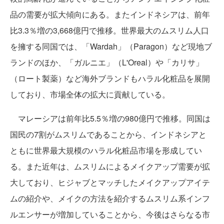
品の需要が拡大傾向にある。またインドネシアは、前年
比3.3％増の3,668億円で推移。世界最大のムスリム人口
を擁する同国では、「Wardah」（Paragon）など現地ブ
ランドのほか、「ガルニエ」（L'Oreal）や「カリサ」
（ロート製薬）など海外ブランドもハラル化粧品を展開
しており、市場全体の拡大に貢献している。
マレーシアは前年比5.5％増の980億円で推移。同国は
国民の7割がムスリムであることから、インドネシアと
ともに世界最大規模のハラル化粧品市場を形成してい
る。また近年は、ムスリムによるメイクアップ需要が拡
大しており、ヒジャブとマッチしたメイクアップアイテ
ムの紹介や、メイクの方法を紹介するムスリム系インフ
ルエンサーが増加していることから、今後はさらなる市