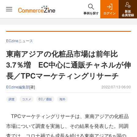
新規
事例を探す
ログイン
会員登録
ECzineニュース
東南アジアの化粧品市場は前年比
3.7％増 EC中心に通販チャネルが伸
長／TPCマーケティングリサーチ
ECzine編集部
[著]
2022/07/13 06:00
調査
コスメ
EC／通販
海外
TPCマーケティングリサーチは、東南アジアの化粧品
市場について調査を実施し、その結果を発表した。同調
査では、コロナ禍でも成長を続ける東南アジア6ヵ国の