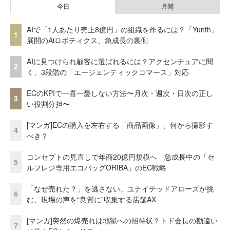
今日
月間
AIで「1人あたり売上8億円」の組織を作るには？「Yunth」
1
展開のAiロボティクス、急成長の裏側
AIに見つけられ顧客に選ばれるには？アクセンチュアに聞
2
く、3段階の「エージェンティックコマース」対応
ECのKPIで一喜一憂しない方法〜月次・週次・日次の正し
3
い役割分担〜
[マンガ]ECの購入を左右する「商品画像」、何から撮影す
4
べき？
コンセプトの見直しで年商20億円規模へ 急成長中の「セ
5
ルフレジ専用エコバッグORIBA」のEC戦略
「なぜ売れた？」を逃さない。ユナイテッドアローズが挑
6
む、現場の声を“良質に”収集する店舗AX
[マンガ]突然の爆売れは地獄への招待状？トド会長の勘違い
7