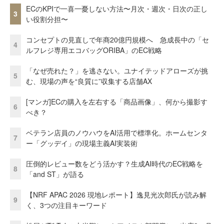
ECのKPIで一喜一憂しない方法〜月次・週次・日次の正し
3
い役割分担〜
コンセプトの見直しで年商20億円規模へ 急成長中の「セ
4
ルフレジ専用エコバッグORIBA」のEC戦略
「なぜ売れた？」を逃さない。ユナイテッドアローズが挑
5
む、現場の声を“良質に”収集する店舗AX
[マンガ]ECの購入を左右する「商品画像」、何から撮影す
6
べき？
ベテラン店員のノウハウをAI活用で標準化。ホームセンタ
7
ー「グッデイ」の現場主義AI実装術
圧倒的レビュー数をどう活かす？生成AI時代のEC戦略を
8
「and ST」が語る
【NRF APAC 2026 現地レポート】逸見光次郎氏が読み解
9
く、3つの注目キーワード