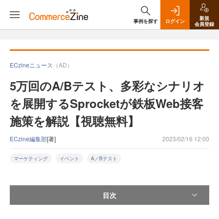
新規
事例を探す
ログイン
会員登録
ECzineニュース
（AD）
5万回のA/Bテスト、多彩なシナリオ
を展開するSprocketが鉄板Web接客
施策を解説【視聴無料】
ECzine編集部
[著]
2023/02/16 12:00
マーケティング
イベント
A／Bテスト
目次