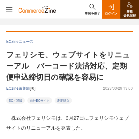
新規
事例を探す
ログイン
会員登録
ECzineニュース
フェリシモ、ウェブサイトをリニュ
ーアル バーコード決済対応、定期
便申込締切日の確認を容易に
ECzine編集部
[著]
2023/03/29 13:00
EC／通販
自社ECサイト
定期購入
株式会社フェリシモは、3月27日にフェリシモウェブ
サイトのリニューアルを発表した。