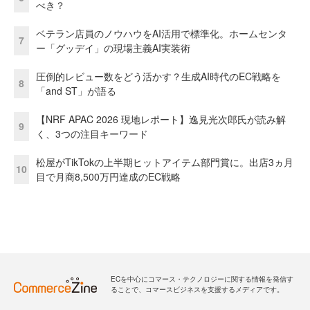
べき？
ベテラン店員のノウハウをAI活用で標準化。ホームセンタ
7
ー「グッデイ」の現場主義AI実装術
圧倒的レビュー数をどう活かす？生成AI時代のEC戦略を
8
「and ST」が語る
【NRF APAC 2026 現地レポート】逸見光次郎氏が読み解
9
く、3つの注目キーワード
松屋がTikTokの上半期ヒットアイテム部門賞に。出店3ヵ月
10
目で月商8,500万円達成のEC戦略
ECを中心にコマース・テクノロジーに関する情報を発信す
ることで、コマースビジネスを支援するメディアです。