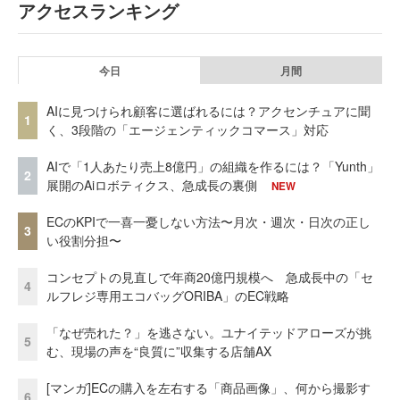
アクセスランキング
今日
月間
AIに見つけられ顧客に選ばれるには？アクセンチュアに聞
1
く、3段階の「エージェンティックコマース」対応
AIで「1人あたり売上8億円」の組織を作るには？「Yunth」
2
展開のAiロボティクス、急成長の裏側
NEW
ECのKPIで一喜一憂しない方法〜月次・週次・日次の正し
3
い役割分担〜
コンセプトの見直しで年商20億円規模へ 急成長中の「セ
4
ルフレジ専用エコバッグORIBA」のEC戦略
「なぜ売れた？」を逃さない。ユナイテッドアローズが挑
5
む、現場の声を“良質に”収集する店舗AX
[マンガ]ECの購入を左右する「商品画像」、何から撮影す
6