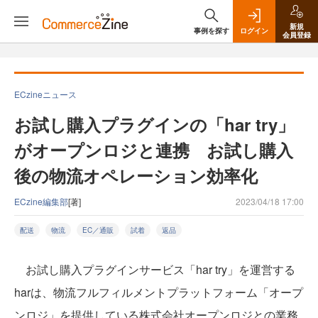
新規
事例を探す
ログイン
会員登録
ECzineニュース
お試し購入プラグインの「har try」
がオープンロジと連携 お試し購入
後の物流オペレーション効率化
ECzine編集部
[著]
2023/04/18 17:00
配送
物流
EC／通販
試着
返品
お試し購入プラグインサービス「har try」を運営する
harは、物流フルフィルメントプラットフォーム「オープ
ンロジ」を提供している株式会社オープンロジとの業務