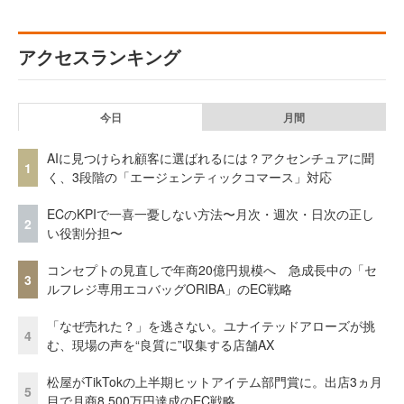
アクセスランキング
今日
月間
AIに見つけられ顧客に選ばれるには？アクセンチュアに聞
1
く、3段階の「エージェンティックコマース」対応
ECのKPIで一喜一憂しない方法〜月次・週次・日次の正し
2
い役割分担〜
コンセプトの見直しで年商20億円規模へ 急成長中の「セ
3
ルフレジ専用エコバッグORIBA」のEC戦略
「なぜ売れた？」を逃さない。ユナイテッドアローズが挑
4
む、現場の声を“良質に”収集する店舗AX
松屋がTikTokの上半期ヒットアイテム部門賞に。出店3ヵ月
5
目で月商8,500万円達成のEC戦略