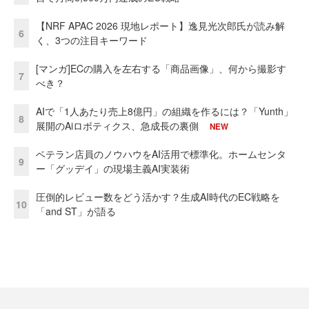
【NRF APAC 2026 現地レポート】逸見光次郎氏が読み解
6
く、3つの注目キーワード
[マンガ]ECの購入を左右する「商品画像」、何から撮影す
7
べき？
AIで「1人あたり売上8億円」の組織を作るには？「Yunth」
8
展開のAiロボティクス、急成長の裏側
NEW
ベテラン店員のノウハウをAI活用で標準化。ホームセンタ
9
ー「グッデイ」の現場主義AI実装術
圧倒的レビュー数をどう活かす？生成AI時代のEC戦略を
10
「and ST」が語る