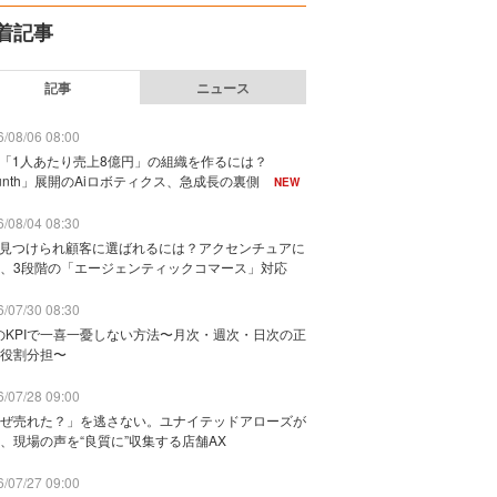
着記事
記事
ニュース
/08/06 08:00
で「1人あたり売上8億円」の組織を作るには？
unth」展開のAiロボティクス、急成長の裏側
NEW
/08/04 08:30
に見つけられ顧客に選ばれるには？アクセンチュアに
、3段階の「エージェンティックコマース」対応
/07/30 08:30
のKPIで一喜一憂しない方法〜月次・週次・日次の正
役割分担〜
/07/28 09:00
ぜ売れた？」を逃さない。ユナイテッドアローズが
、現場の声を“良質に”収集する店舗AX
/07/27 09:00