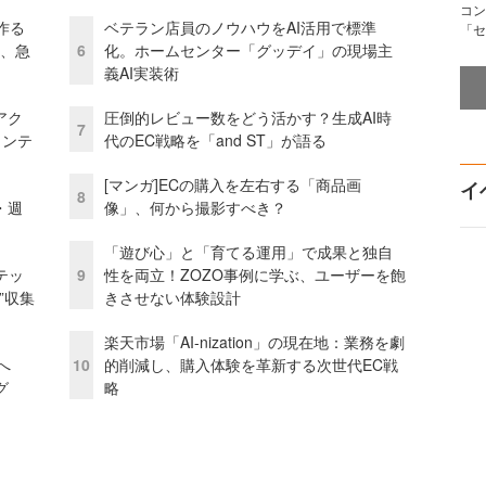
コン
作る
ベテラン店員のノウハウをAI活用で標準
「セ
ス、急
6
化。ホームセンター「グッデイ」の現場主
義AI実装術
アク
圧倒的レビュー数をどう活かす？生成AI時
7
ェンテ
代のEC戦略を「and ST」が語る
[マンガ]ECの購入を左右する「商品画
イ
8
・週
像」、何から撮影すべき？
「遊び心」と「育てる運用」で成果と独自
テッ
9
性を両立！ZOZO事例に学ぶ、ユーザーを飽
”収集
きさせない体験設計
楽天市場「AI-nization」の現在地：業務を劇
模へ
10
的削減し、購入体験を革新する次世代EC戦
グ
略