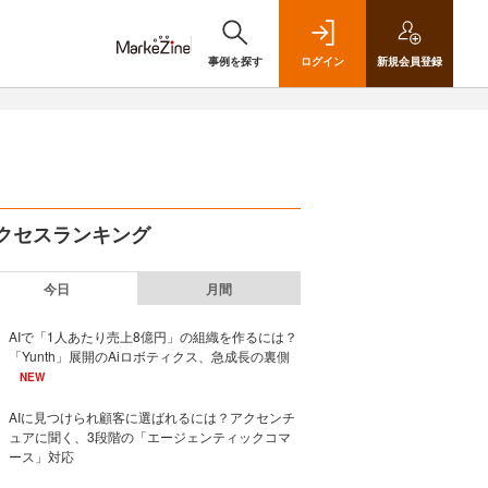
事例を探す
ログイン
新規
会員登録
クセスランキング
今日
月間
AIで「1人あたり売上8億円」の組織を作るには？
「Yunth」展開のAiロボティクス、急成長の裏側
NEW
AIに見つけられ顧客に選ばれるには？アクセンチ
ュアに聞く、3段階の「エージェンティックコマ
ース」対応