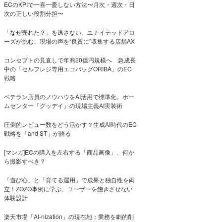
ECのKPIで一喜一憂しない方法〜月次・週次・日
次の正しい役割分担〜
「なぜ売れた？」を逃さない。ユナイテッドアロ
ーズが挑む、現場の声を“良質に”収集する店舗AX
コンセプトの見直しで年商20億円規模へ 急成長
中の「セルフレジ専用エコバッグORIBA」のEC
戦略
ベテラン店員のノウハウをAI活用で標準化。ホー
ムセンター「グッデイ」の現場主義AI実装術
圧倒的レビュー数をどう活かす？生成AI時代のEC
戦略を「and ST」が語る
[マンガ]ECの購入を左右する「商品画像」、何か
ら撮影すべき？
「遊び心」と「育てる運用」で成果と独自性を両
立！ZOZO事例に学ぶ、ユーザーを飽きさせない
体験設計
楽天市場「AI-nization」の現在地：業務を劇的削