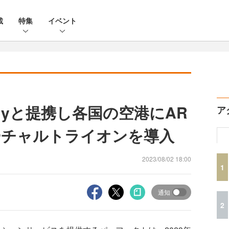
載
特集
イベント
ryと提携し各国の空港にAR
ア
ーチャルトライオンを導入
2023/08/02 18:00
1
通知
2