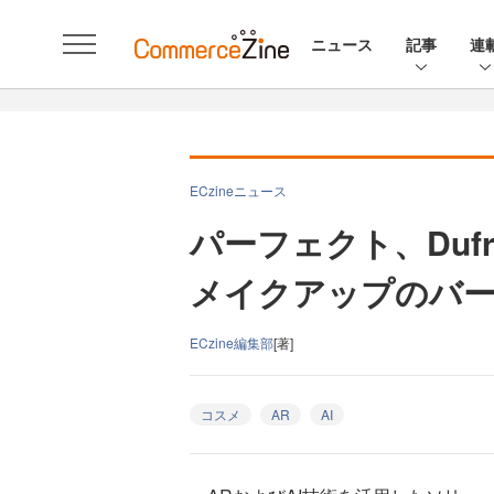
ニュース
記事
連
ECzineニュース
パーフェクト、Duf
メイクアップのバ
ECzine編集部
[著]
コスメ
AR
AI