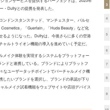
ションサービスを提供するパーフェクトは、2023年
3
・Dufryとの提携を発表した。
4
ロンドンスタンステッド、マンチェスター、バルセ
osmetics」「Guerlain」「Huda Beauty」など化
5
るようになった。Dufryは、今後さらに多くの空港
チャルトライオン機能の導入を進めていく予定だ。
6
ルメイク体験を実現するシステムをプラットフォー
ブランドと連携している。ブランドによりプラットフ
7
様々なユーザータッチポイントでバーチャルメイク機
8
携したいブランドを選択し、ブランドの承認が下り
ーチャルメイク試着機能をウェブサイトや店頭デバイス
9
10