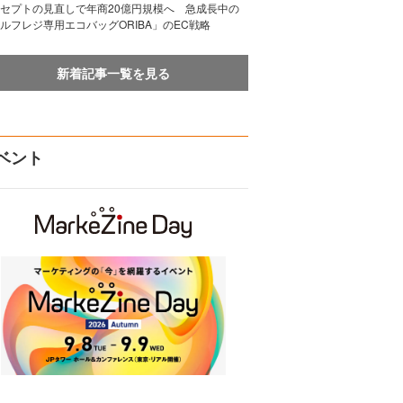
セプトの見直しで年商20億円規模へ 急成長中の
ルフレジ専用エコバッグORIBA」のEC戦略
新着記事一覧を見る
ベント