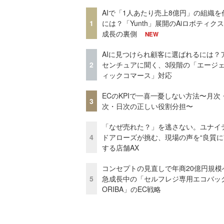
AIで「1人あたり売上8億円」の組織を
1
には？「Yunth」展開のAiロボティク
成長の裏側
NEW
AIに見つけられ顧客に選ばれるには？
2
センチュアに聞く、3段階の「エージ
ィックコマース」対応
ECのKPIで一喜一憂しない方法〜月次
3
次・日次の正しい役割分担〜
「なぜ売れた？」を逃さない。ユナイ
4
ドアローズが挑む、現場の声を“良質に
する店舗AX
コンセプトの見直しで年商20億円規
5
急成長中の「セルフレジ専用エコバッ
ORIBA」のEC戦略