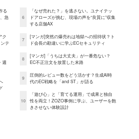
作る
「なぜ売れた？」を逃さない。ユナイテッ
ス、急
6
ドアローズが挑む、現場の声を“良質に”収集
する店舗AX
アク
[マンガ]突然の爆売れは地獄への招待状？ト
7
ェンテ
ド会長の勘違いに学ぶECセキュリティ
[マンガ]「うちは大丈夫」が一番危ない？
8
・週
EC不正注文を放置した末路
圧倒的レビュー数をどう活かす？生成AI時
9
模へ
代のEC戦略を「and ST」が語る
グ
「遊び心」と「育てる運用」で成果と独自
10
性を両立！ZOZO事例に学ぶ、ユーザーを飽
きさせない体験設計