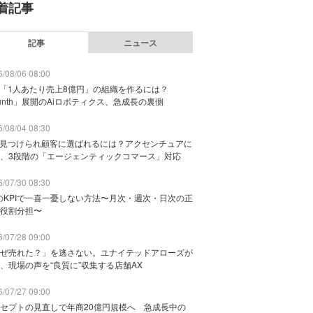
着記事
記事
ニュース
/08/06 08:00
で「1人あたり売上8億円」の組織を作るには？
unth」展開のAiロボティクス、急成長の裏側
/08/04 08:30
に見つけられ顧客に選ばれるには？アクセンチュアに
、3段階の「エージェンティックコマース」対応
/07/30 08:30
のKPIで一喜一憂しない方法〜月次・週次・日次の正
役割分担〜
/07/28 09:00
ぜ売れた？」を逃さない。ユナイテッドアローズが
、現場の声を“良質に”収集する店舗AX
/07/27 09:00
セプトの見直しで年商20億円規模へ 急成長中の