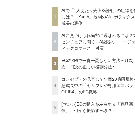
AIで「1人あたり売上8億円」の組織を
1
には？「Yunth」展開のAiロボティク
成長の裏側
AIに見つけられ顧客に選ばれるには？
2
センチュアに聞く、3段階の「エージ
ィックコマース」対応
ECのKPIで一喜一憂しない方法〜月次
3
次・日次の正しい役割分担〜
コンセプトの見直しで年商20億円規
4
急成長中の「セルフレジ専用エコバッ
ORIBA」のEC戦略
[マンガ]ECの購入を左右する「商品画
5
像」、何から撮影すべき？