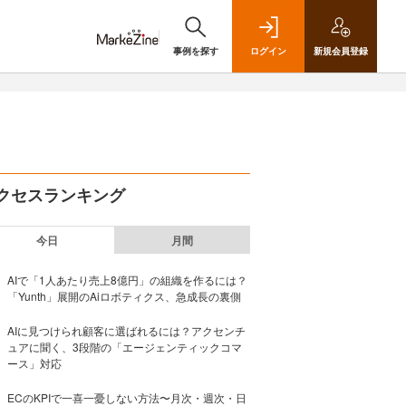
事例を探す
ログイン
新規
会員登録
クセスランキング
今日
月間
AIで「1人あたり売上8億円」の組織を作るには？
「Yunth」展開のAiロボティクス、急成長の裏側
AIに見つけられ顧客に選ばれるには？アクセンチ
ュアに聞く、3段階の「エージェンティックコマ
ース」対応
ECのKPIで一喜一憂しない方法〜月次・週次・日