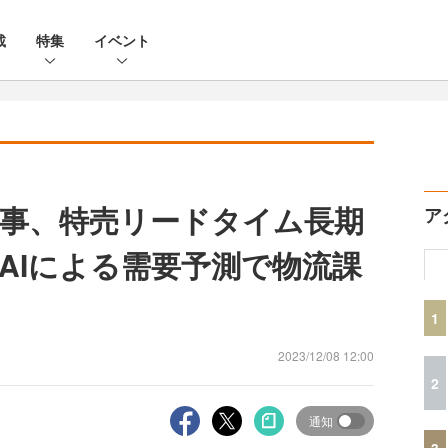
載
特集
イベント
事、特売リードタイム長期
ア
AIによる需要予測で物流課
1
2023/12/08 12:00
2
通知
3