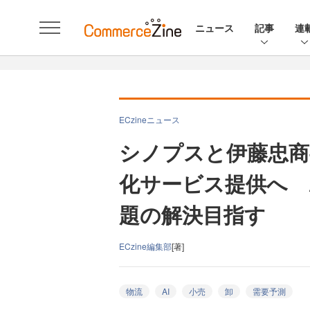
ニュース
記事
連
ECzineニュース
シノプスと伊藤忠商
化サービス提供へ 
題の解決目指す
ECzine編集部
[著]
物流
AI
小売
卸
需要予測