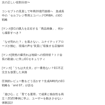
次の正しい役割分担〜
コンセプトの見直しで年商20億円規模へ 急成長
中の「セルフレジ専用エコバッグORIBA」のEC
戦略
[マンガ]ECの購入を左右する「商品画像」、何か
ら撮影すべき？
「なぜ売れた？」を逃さない。ユナイテッドアロ
ーズが挑む、現場の声を“良質に”収集する店舗AX
[マンガ]突然の爆売れは地獄への招待状？トド会
長の勘違いに学ぶECセキュリティ
[マンガ]「うちは大丈夫」が一番危ない？EC不正
注文を放置した末路
圧倒的レビュー数をどう活かす？生成AI時代のEC
戦略を「and ST」が語る
「遊び心」と「育てる運用」で成果と独自性を両
立！ZOZO事例に学ぶ、ユーザーを飽きさせない
体験設計