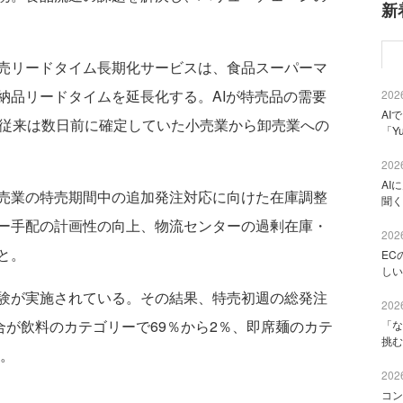
新
売リードタイム長期化サービスは、食品スーパーマ
納品リードタイムを延長化する。AIが特売品の需要
2026
AI
、従来は数日前に確定していた小売業から卸売業への
「Y
2026
AI
売業の特売期間中の追加発注対応に向けた在庫調整
聞く
ー手配の計画性の向上、物流センターの過剰在庫・
2026
と。
EC
しい
験が実施されている。その結果、特売初週の総発注
2026
合が飲料のカテゴリーで69％から2％、即席麺のカテ
「な
挑む
た。
2026
コン