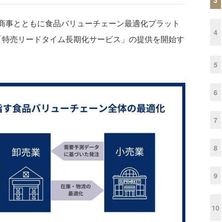
忠商事とともに食品バリューチェーン最適化プラット
4
つ「特売リードタイム長期化サービス」の提供を開始す
5
6
7
8
9
10