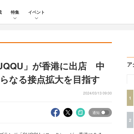
載
特集
イベント
UQQU」が香港に出店 中
ア
らなる接点拡大を目指す
2024/03/13 09:00
1
通知
2