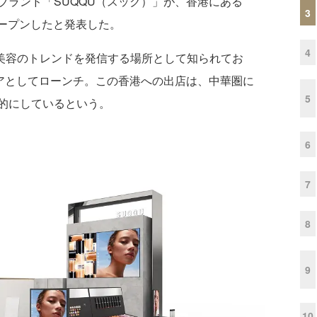
ランド「SUQQU（スック）」が、香港にある
3
舗をオープンしたと発表した。
4
ンや美容のトレンドを発信する場所として知られてお
リアとしてローンチ。この香港への出店は、中華圏に
5
的にしているという。
6
7
8
9
10