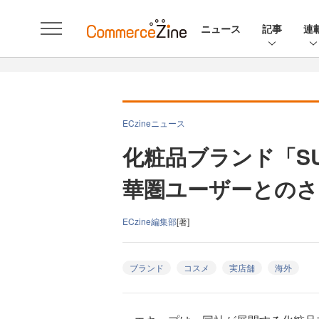
ニュース
記事
連
ECzineニュース
化粧品ブランド「S
華圏ユーザーとのさ
ECzine編集部
[著]
ブランド
コスメ
実店舗
海外