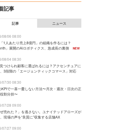
着記事
記事
ニュース
/08/06 08:00
で「1人あたり売上8億円」の組織を作るには？
unth」展開のAiロボティクス、急成長の裏側
NEW
/08/04 08:30
に見つけられ顧客に選ばれるには？アクセンチュアに
、3段階の「エージェンティックコマース」対応
/07/30 08:30
のKPIで一喜一憂しない方法〜月次・週次・日次の正
役割分担〜
/07/28 09:00
ぜ売れた？」を逃さない。ユナイテッドアローズが
、現場の声を“良質に”収集する店舗AX
/07/27 09:00