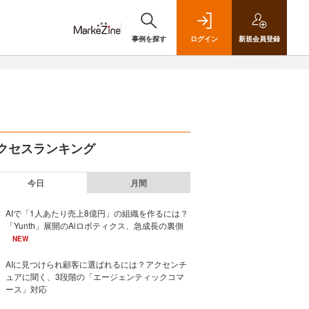
事例を探す
ログイン
新規
会員登録
クセスランキング
今日
月間
AIで「1人あたり売上8億円」の組織を作るには？
「Yunth」展開のAiロボティクス、急成長の裏側
NEW
AIに見つけられ顧客に選ばれるには？アクセンチ
ュアに聞く、3段階の「エージェンティックコマ
ース」対応