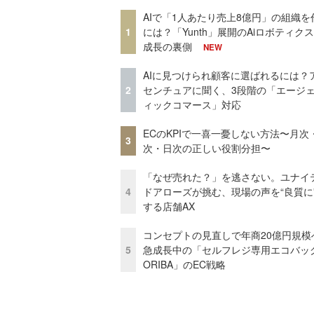
AIで「1人あたり売上8億円」の組織を
1
には？「Yunth」展開のAiロボティク
成長の裏側
NEW
AIに見つけられ顧客に選ばれるには？
2
センチュアに聞く、3段階の「エージ
ィックコマース」対応
ECのKPIで一喜一憂しない方法〜月次
3
次・日次の正しい役割分担〜
「なぜ売れた？」を逃さない。ユナイ
4
ドアローズが挑む、現場の声を“良質に
する店舗AX
コンセプトの見直しで年商20億円規
5
急成長中の「セルフレジ専用エコバッ
ORIBA」のEC戦略