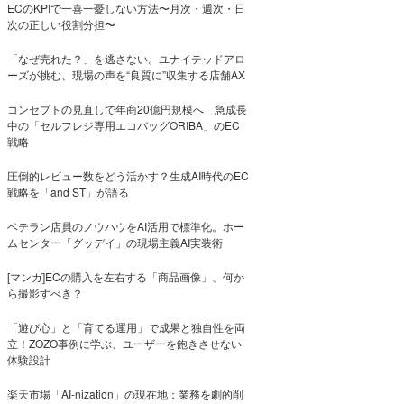
ECのKPIで一喜一憂しない方法〜月次・週次・日
次の正しい役割分担〜
「なぜ売れた？」を逃さない。ユナイテッドアロ
ーズが挑む、現場の声を“良質に”収集する店舗AX
コンセプトの見直しで年商20億円規模へ 急成長
中の「セルフレジ専用エコバッグORIBA」のEC
戦略
圧倒的レビュー数をどう活かす？生成AI時代のEC
戦略を「and ST」が語る
ベテラン店員のノウハウをAI活用で標準化。ホー
ムセンター「グッデイ」の現場主義AI実装術
[マンガ]ECの購入を左右する「商品画像」、何か
ら撮影すべき？
「遊び心」と「育てる運用」で成果と独自性を両
立！ZOZO事例に学ぶ、ユーザーを飽きさせない
体験設計
楽天市場「AI-nization」の現在地：業務を劇的削