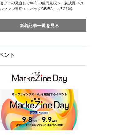
セプトの見直しで年商20億円規模へ 急成長中の
ルフレジ専用エコバッグORIBA」のEC戦略
新着記事一覧を見る
ベント