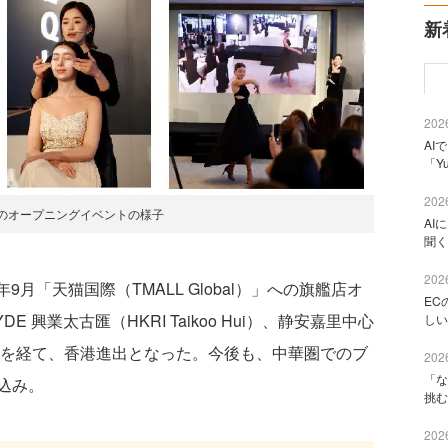
新
2026
AI
「Y
2026
催のオープニングイベントの様子
AI
聞く
2026
9月「天猫国際（TMALL Global）」への旗艦店オ
EC
 興業太古匯（HKRI Taikoo Hui）、静安嘉里中心
しい
）への店舗出店を経て、香港進出となった。今後も、中華圏でのブ
2026
「な
込み。
挑む
2026