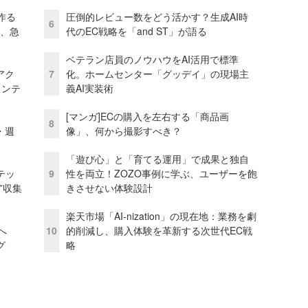
作る
圧倒的レビュー数をどう活かす？生成AI時
6
ス、急
代のEC戦略を「and ST」が語る
ベテラン店員のノウハウをAI活用で標準
アク
7
化。ホームセンター「グッデイ」の現場主
ェンテ
義AI実装術
[マンガ]ECの購入を左右する「商品画
8
・週
像」、何から撮影すべき？
「遊び心」と「育てる運用」で成果と独自
テッ
9
性を両立！ZOZO事例に学ぶ、ユーザーを飽
”収集
きさせない体験設計
楽天市場「AI-nization」の現在地：業務を劇
模へ
10
的削減し、購入体験を革新する次世代EC戦
グ
略