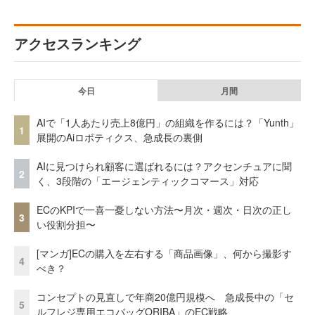
アクセスランキング
今日
月間
AIで「1人あたり売上8億円」の組織を作るには？「Yunth」
1
展開のAiロボティクス、急成長の裏側
AIに見つけられ顧客に選ばれるには？アクセンチュアに聞
2
く、3段階の「エージェンティックコマース」対応
ECのKPIで一喜一憂しない方法〜月次・週次・日次の正し
3
い役割分担〜
[マンガ]ECの購入を左右する「商品画像」、何から撮影す
4
べき？
コンセプトの見直しで年商20億円規模へ 急成長中の「セ
5
ルフレジ専用エコバッグORIBA」のEC戦略