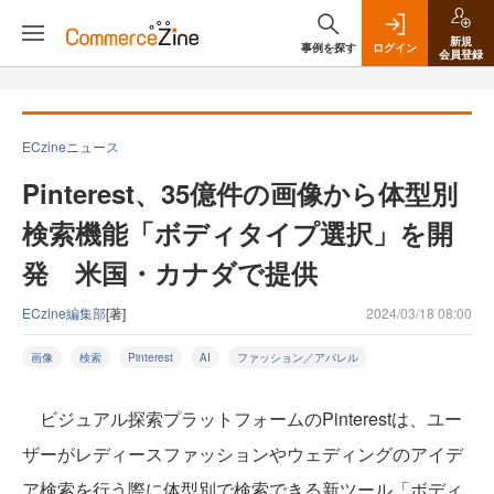
新規
事例を探す
ログイン
会員登録
ECzineニュース
Pinterest、35億件の画像から体型別
検索機能「ボディタイプ選択」を開
発 米国・カナダで提供
ECzine編集部
[著]
2024/03/18 08:00
画像
検索
Pinterest
AI
ファッション／アパレル
ビジュアル探索プラットフォームのPinterestは、ユー
ザーがレディースファッションやウェディングのアイデ
ア検索を行う際に体型別で検索できる新ツール「ボディ