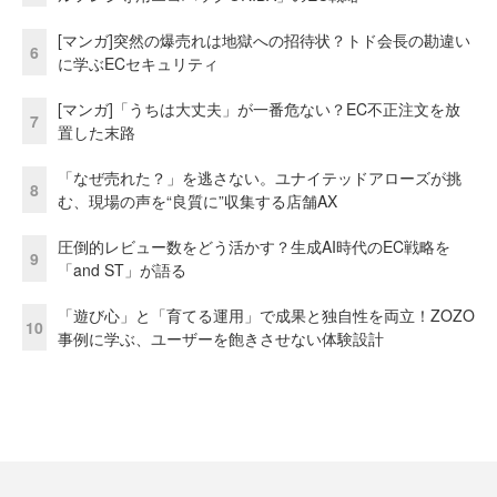
[マンガ]突然の爆売れは地獄への招待状？トド会長の勘違い
6
に学ぶECセキュリティ
[マンガ]「うちは大丈夫」が一番危ない？EC不正注文を放
7
置した末路
「なぜ売れた？」を逃さない。ユナイテッドアローズが挑
8
む、現場の声を“良質に”収集する店舗AX
圧倒的レビュー数をどう活かす？生成AI時代のEC戦略を
9
「and ST」が語る
「遊び心」と「育てる運用」で成果と独自性を両立！ZOZO
10
事例に学ぶ、ユーザーを飽きさせない体験設計