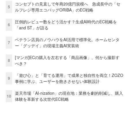
コンセプトの見直しで年商20億円規模へ 急成長中の「セ
5
ルフレジ専用エコバッグORIBA」のEC戦略
圧倒的レビュー数をどう活かす？生成AI時代のEC戦略を
6
「and ST」が語る
ベテラン店員のノウハウをAI活用で標準化。ホームセンタ
7
ー「グッデイ」の現場主義AI実装術
[マンガ]ECの購入を左右する「商品画像」、何から撮影す
8
べき？
「遊び心」と「育てる運用」で成果と独自性を両立！ZOZO
9
事例に学ぶ、ユーザーを飽きさせない体験設計
楽天市場「AI-nization」の現在地：業務を劇的削減し、購入
10
体験を革新する次世代EC戦略