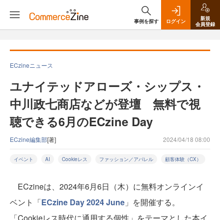
新規
事例を探す
ログイン
会員登録
ECzineニュース
ユナイテッドアローズ・シップス・
中川政七商店などが登壇 無料で視
聴できる6月のECzine Day
ECzine編集部
[著]
2024/04/18 08:00
イベント
AI
Cookieレス
ファッション／アパレル
顧客体験（CX）
ECzineは、2024年6月6日（木）に無料オンラインイ
ベント「
ECzine Day 2024 June
」を開催する。
「Cookieレス時代に通用する個性」をテーマとした本イ