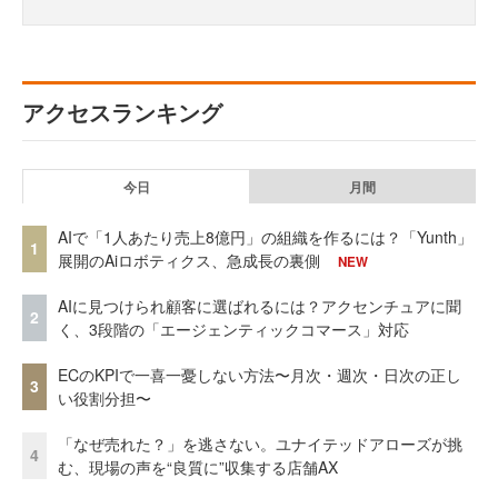
アクセスランキング
今日
月間
AIで「1人あたり売上8億円」の組織を作るには？「Yunth」
1
展開のAiロボティクス、急成長の裏側
NEW
AIに見つけられ顧客に選ばれるには？アクセンチュアに聞
2
く、3段階の「エージェンティックコマース」対応
ECのKPIで一喜一憂しない方法〜月次・週次・日次の正し
3
い役割分担〜
「なぜ売れた？」を逃さない。ユナイテッドアローズが挑
4
む、現場の声を“良質に”収集する店舗AX