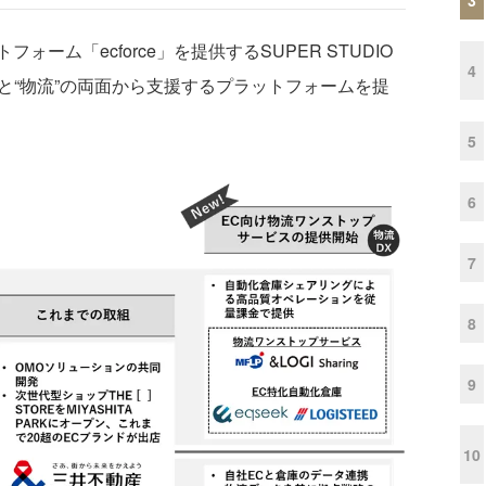
ム「ecforce」を提供するSUPER STUDIO
4
”と“物流”の両面から支援するプラットフォームを提
5
6
7
8
9
10