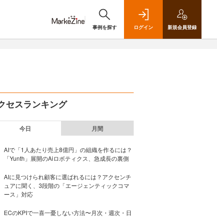
事例を探す
ログイン
新規
会員登録
クセスランキング
今日
月間
AIで「1人あたり売上8億円」の組織を作るには？
「Yunth」展開のAiロボティクス、急成長の裏側
AIに見つけられ顧客に選ばれるには？アクセンチ
ュアに聞く、3段階の「エージェンティックコマ
ース」対応
ECのKPIで一喜一憂しない方法〜月次・週次・日