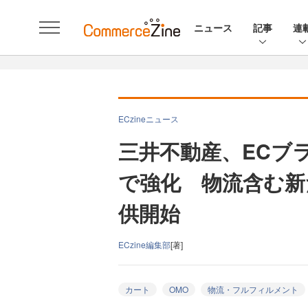
ニュース
記事
連
ECzineニュース
三井不動産、ECブ
で強化 物流含む新
供開始
ECzine編集部
[著]
カート
OMO
物流・フルフィルメント