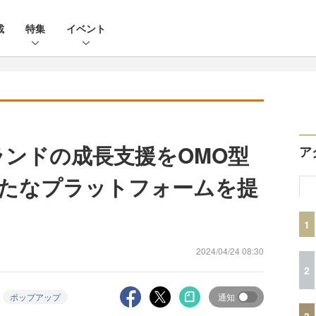
載
特集
イベント
ランドの成長支援をOMO型
ア
たなプラットフォームを提
1
2024/04/24 08:30
2
ポップアップ
通知
3