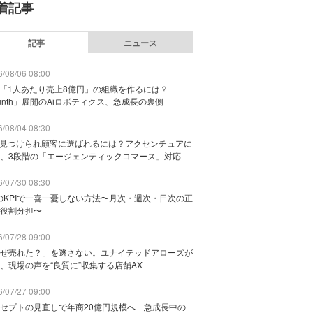
着記事
記事
ニュース
/08/06 08:00
で「1人あたり売上8億円」の組織を作るには？
unth」展開のAiロボティクス、急成長の裏側
/08/04 08:30
に見つけられ顧客に選ばれるには？アクセンチュアに
、3段階の「エージェンティックコマース」対応
/07/30 08:30
のKPIで一喜一憂しない方法〜月次・週次・日次の正
役割分担〜
/07/28 09:00
ぜ売れた？」を逃さない。ユナイテッドアローズが
、現場の声を“良質に”収集する店舗AX
/07/27 09:00
セプトの見直しで年商20億円規模へ 急成長中の