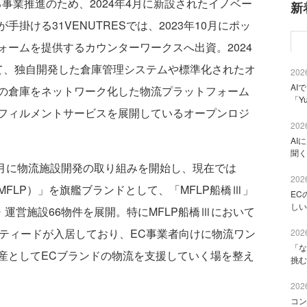
業推進のため、2024年4月に新設されたイノベー
新
掛ける31VENUTRESでは、2023年10月にポッ
ームを提供するカウンターワークスへ出資。2024
て、独自開発した倉庫管理システムや標準化されたオ
2026
AI
の倉庫をネットワーク化した物流プラットフォーム
「Y
フィルメントサービスを展開しているオープンロジ
2026
AI
聞く
4月に物流施設開発の取り組みを開始し、現在では
2026
FLP）」を旗艦ブランドとして、「MFLP船橋Ⅲ」
EC
しい
・運営施設66物件を展開。特にMFLP船橋Ⅲにおいて
スティードが入居しており、EC事業者向けに物流ワン
2026
「な
産としてECブランドの物流を支援していく場を整え
挑む
2026
コン