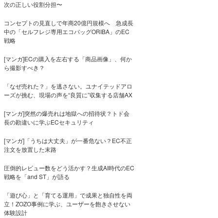
次の正しい役割分担〜
コンセプトの見直しで年商20億円規模へ 急成長
中の「セルフレジ専用エコバッグORIBA」のEC
戦略
[マンガ]ECの購入を左右する「商品画像」、何か
ら撮影すべき？
「なぜ売れた？」を逃さない。ユナイテッドアロ
ーズが挑む、現場の声を“良質に”収集する店舗AX
[マンガ]突然の爆売れは地獄への招待状？トド会
長の勘違いに学ぶECセキュリティ
[マンガ]「うちは大丈夫」が一番危ない？EC不正
注文を放置した末路
圧倒的レビュー数をどう活かす？生成AI時代のEC
戦略を「and ST」が語る
「遊び心」と「育てる運用」で成果と独自性を両
立！ZOZO事例に学ぶ、ユーザーを飽きさせない
体験設計