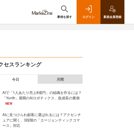
事例を探す
ログイン
新規
会員登録
クセスランキング
今日
月間
AIで「1人あたり売上8億円」の組織を作るには？
「Yunth」展開のAiロボティクス、急成長の裏側
NEW
AIに見つけられ顧客に選ばれるには？アクセンチ
ュアに聞く、3段階の「エージェンティックコマ
ース」対応