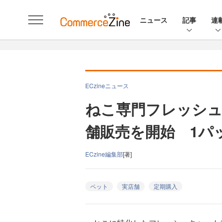
ニュース
記事
連
ECzineニュース
ねこ専門フレッシュ
舗販売を開始 1パ
ECzine編集部
[著]
ペット
実店舗
定期購入