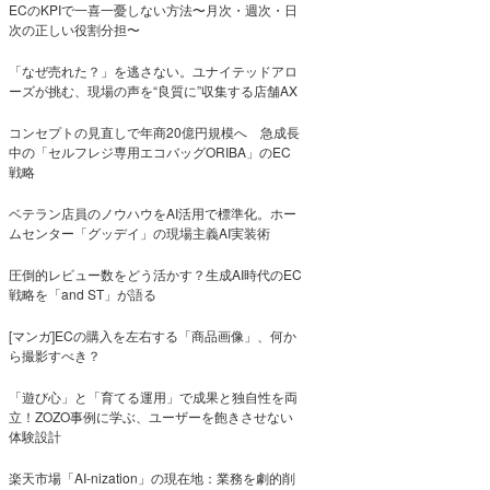
ECのKPIで一喜一憂しない方法〜月次・週次・日
次の正しい役割分担〜
「なぜ売れた？」を逃さない。ユナイテッドアロ
ーズが挑む、現場の声を“良質に”収集する店舗AX
コンセプトの見直しで年商20億円規模へ 急成長
中の「セルフレジ専用エコバッグORIBA」のEC
戦略
ベテラン店員のノウハウをAI活用で標準化。ホー
ムセンター「グッデイ」の現場主義AI実装術
圧倒的レビュー数をどう活かす？生成AI時代のEC
戦略を「and ST」が語る
[マンガ]ECの購入を左右する「商品画像」、何か
ら撮影すべき？
「遊び心」と「育てる運用」で成果と独自性を両
立！ZOZO事例に学ぶ、ユーザーを飽きさせない
体験設計
楽天市場「AI-nization」の現在地：業務を劇的削