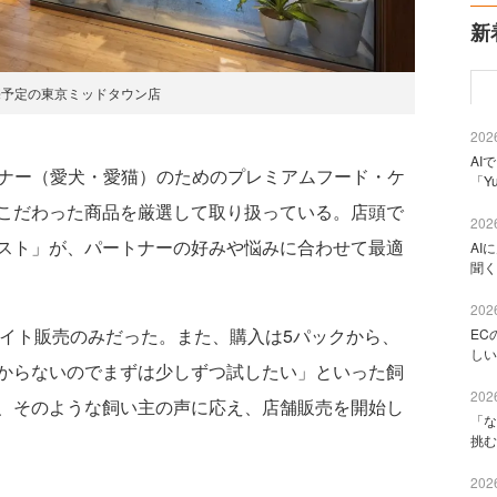
新
売予定の東京ミッドタウン店
2026
AI
ートナー（愛犬・愛猫）のためのプレミアムフード・ケ
「Y
こだわった商品を厳選して取り扱っている。店頭で
2026
スト」が、パートナーの好みや悩みに合わせて最適
AI
聞く
2026
サイト販売のみだった。また、購入は5パックから、
EC
しい
からないのでまずは少しずつ試したい」といった飼
2026
、そのような飼い主の声に応え、店舗販売を開始し
「な
挑む
2026