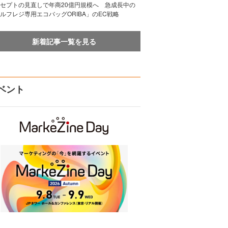
セプトの見直しで年商20億円規模へ 急成長中の
ルフレジ専用エコバッグORIBA」のEC戦略
新着記事一覧を見る
ベント