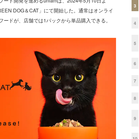
開発を進めるuniamは、2024年5月10日よ
3
EEN DOG＆CAT」にて開始した。通常はオンライ
フードが、店舗では1パックから単品購入できる。
4
5
6
7
8
9
10