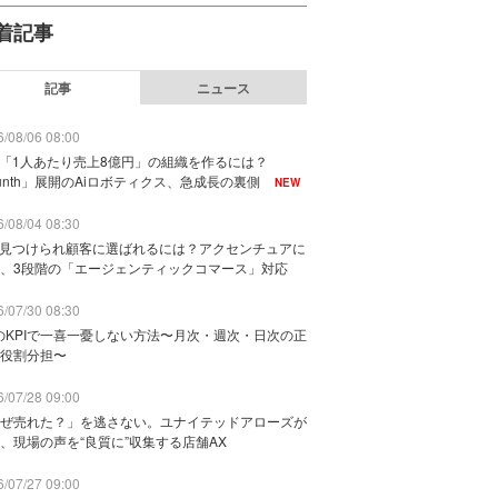
着記事
記事
ニュース
/08/06 08:00
で「1人あたり売上8億円」の組織を作るには？
unth」展開のAiロボティクス、急成長の裏側
NEW
/08/04 08:30
に見つけられ顧客に選ばれるには？アクセンチュアに
、3段階の「エージェンティックコマース」対応
/07/30 08:30
のKPIで一喜一憂しない方法〜月次・週次・日次の正
役割分担〜
/07/28 09:00
ぜ売れた？」を逃さない。ユナイテッドアローズが
、現場の声を“良質に”収集する店舗AX
/07/27 09:00