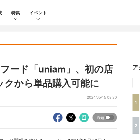
載
特集
イベント
フード「uniam」、初の店
ア
ックから単品購入可能に
2024/05/15 08:30
1
通知
2