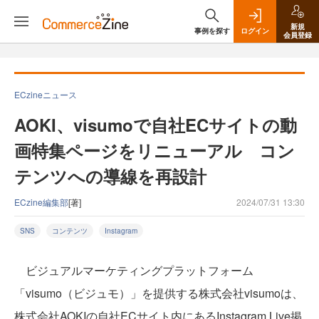
新規
事例を探す
ログイン
会員登録
ECzineニュース
AOKI、visumoで自社ECサイトの動
画特集ページをリニューアル コン
テンツへの導線を再設計
ECzine編集部
[著]
2024/07/31 13:30
SNS
コンテンツ
Instagram
ビジュアルマーケティングプラットフォーム
「visumo（ビジュモ）」を提供する株式会社visumoは、
株式会社AOKIの自社ECサイト内にあるInstagram Live掲