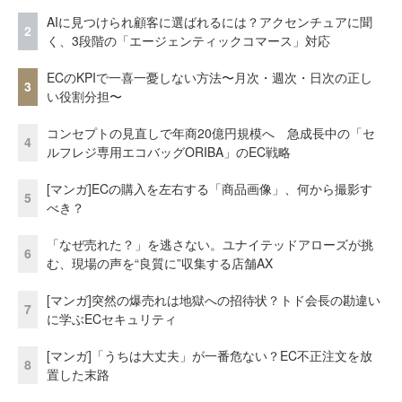
AIに見つけられ顧客に選ばれるには？アクセンチュアに聞
2
く、3段階の「エージェンティックコマース」対応
ECのKPIで一喜一憂しない方法〜月次・週次・日次の正し
3
い役割分担〜
コンセプトの見直しで年商20億円規模へ 急成長中の「セ
4
ルフレジ専用エコバッグORIBA」のEC戦略
[マンガ]ECの購入を左右する「商品画像」、何から撮影す
5
べき？
「なぜ売れた？」を逃さない。ユナイテッドアローズが挑
6
む、現場の声を“良質に”収集する店舗AX
[マンガ]突然の爆売れは地獄への招待状？トド会長の勘違い
7
に学ぶECセキュリティ
[マンガ]「うちは大丈夫」が一番危ない？EC不正注文を放
8
置した末路