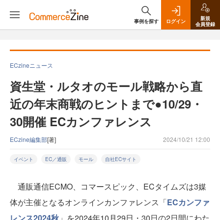
新規
事例を探す
ログイン
会員登録
ECzineニュース
資生堂・ルタオのモール戦略から直
近の年末商戦のヒントまで●10/29・
30開催 ECカンファレンス
ECzine編集部
[著]
2024/10/21 12:00
イベント
EC／通販
モール
自社ECサイト
通販通信ECMO、コマースピック、ECタイムズは3媒
体が主催となるオンラインカンファレンス「
ECカンファ
レンス2024秋
」を2024年10月29日・30日の2日間にわた