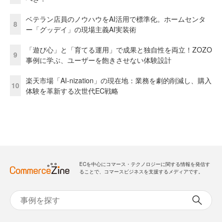
ベテラン店員のノウハウをAI活用で標準化。ホームセンタ
8
ー「グッデイ」の現場主義AI実装術
「遊び心」と「育てる運用」で成果と独自性を両立！ZOZO
9
事例に学ぶ、ユーザーを飽きさせない体験設計
楽天市場「AI-nization」の現在地：業務を劇的削減し、購入
10
体験を革新する次世代EC戦略
ECを中心にコマース・テクノロジーに関する情報を発信す
ることで、コマースビジネスを支援するメディアです。