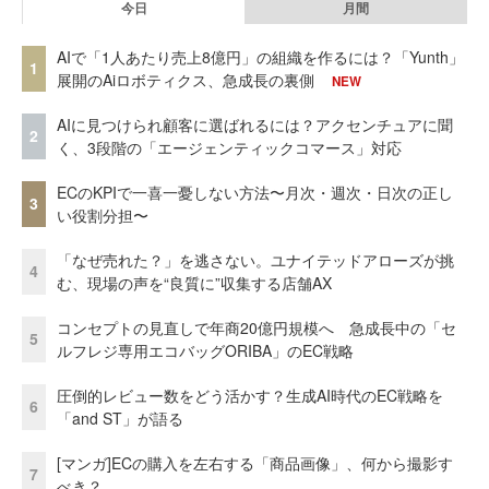
今日
月間
AIで「1人あたり売上8億円」の組織を作るには？「Yunth」
1
展開のAiロボティクス、急成長の裏側
NEW
AIに見つけられ顧客に選ばれるには？アクセンチュアに聞
2
く、3段階の「エージェンティックコマース」対応
ECのKPIで一喜一憂しない方法〜月次・週次・日次の正し
3
い役割分担〜
「なぜ売れた？」を逃さない。ユナイテッドアローズが挑
4
む、現場の声を“良質に”収集する店舗AX
コンセプトの見直しで年商20億円規模へ 急成長中の「セ
5
ルフレジ専用エコバッグORIBA」のEC戦略
圧倒的レビュー数をどう活かす？生成AI時代のEC戦略を
6
「and ST」が語る
[マンガ]ECの購入を左右する「商品画像」、何から撮影す
7
べき？