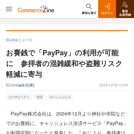
新規
事例を探す
ログイン
会員登録
ECzineニュース
お賽銭で「PayPay」の利用が可能
に 参拝者の混雑緩和や盗難リスク
軽減に寄与
ECzine編集部
[著]
2024/12/30 10:00
ユーザビリティ
決済
キャッシュレス
PayPay株式会社は、2024年12月より神社や寺院など
でのお賽銭に、キャッシュレス決済サービス「PayPay」
が利用可能になったと発表した。これにより、参拝者は