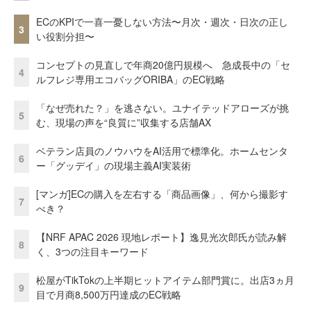
ECのKPIで一喜一憂しない方法〜月次・週次・日次の正し
3
い役割分担〜
コンセプトの見直しで年商20億円規模へ 急成長中の「セ
4
ルフレジ専用エコバッグORIBA」のEC戦略
「なぜ売れた？」を逃さない。ユナイテッドアローズが挑
5
む、現場の声を“良質に”収集する店舗AX
ベテラン店員のノウハウをAI活用で標準化。ホームセンタ
6
ー「グッデイ」の現場主義AI実装術
[マンガ]ECの購入を左右する「商品画像」、何から撮影す
7
べき？
【NRF APAC 2026 現地レポート】逸見光次郎氏が読み解
8
く、3つの注目キーワード
松屋がTikTokの上半期ヒットアイテム部門賞に。出店3ヵ月
9
目で月商8,500万円達成のEC戦略