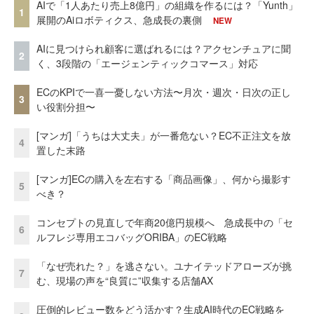
AIで「1人あたり売上8億円」の組織を作るには？「Yunth」
1
展開のAiロボティクス、急成長の裏側
NEW
AIに見つけられ顧客に選ばれるには？アクセンチュアに聞
2
く、3段階の「エージェンティックコマース」対応
ECのKPIで一喜一憂しない方法〜月次・週次・日次の正し
3
い役割分担〜
[マンガ]「うちは大丈夫」が一番危ない？EC不正注文を放
4
置した末路
[マンガ]ECの購入を左右する「商品画像」、何から撮影す
5
べき？
コンセプトの見直しで年商20億円規模へ 急成長中の「セ
6
ルフレジ専用エコバッグORIBA」のEC戦略
「なぜ売れた？」を逃さない。ユナイテッドアローズが挑
7
む、現場の声を“良質に”収集する店舗AX
圧倒的レビュー数をどう活かす？生成AI時代のEC戦略を