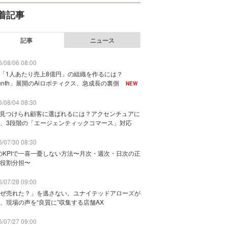
着記事
記事
ニュース
/08/06 08:00
で「1人あたり売上8億円」の組織を作るには？
unth」展開のAiロボティクス、急成長の裏側
NEW
/08/04 08:30
に見つけられ顧客に選ばれるには？アクセンチュアに
、3段階の「エージェンティックコマース」対応
/07/30 08:30
のKPIで一喜一憂しない方法〜月次・週次・日次の正
役割分担〜
/07/28 09:00
ぜ売れた？」を逃さない。ユナイテッドアローズが
、現場の声を“良質に”収集する店舗AX
/07/27 09:00