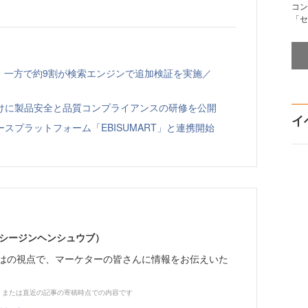
コン
「セ
、一方で約9割が検索エンジンで追加検証を実施／
向けに製品安全と品質コンプライアンスの研修を公開
イ
スプラットフォーム「EBISUMART」と連携開始
イーシージンヘンシュウブ）
らではの視点で、マーケターの皆さんに情報をお伝えいた
、または直近の記事の寄稿時点での内容です