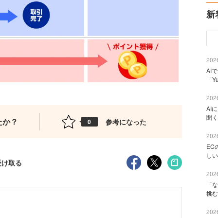
新
2026
AI
「Y
2026
AI
聞く
たか？
参考になった
0
2026
EC
しい
受け取る
2026
「な
挑む
2026