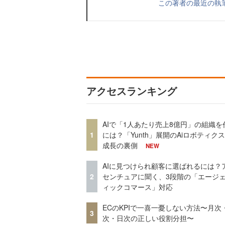
この著者の最近の執
アクセスランキング
AIで「1人あたり売上8億円」の組織を
1
には？「Yunth」展開のAiロボティク
成長の裏側
NEW
AIに見つけられ顧客に選ばれるには？
2
センチュアに聞く、3段階の「エージ
ィックコマース」対応
ECのKPIで一喜一憂しない方法〜月次
3
次・日次の正しい役割分担〜