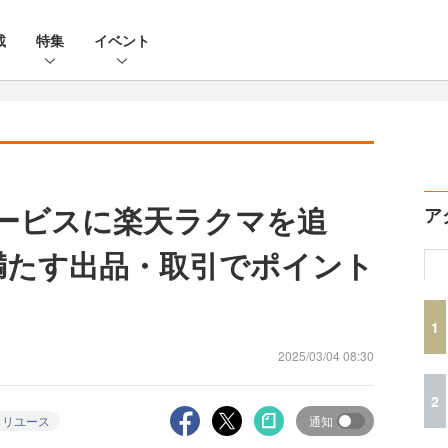
載
特集
イベント
サービスに楽天ラクマを追
ア
を満たす出品・取引でポイント
1
2025/03/04 08:30
2
リユース
通知