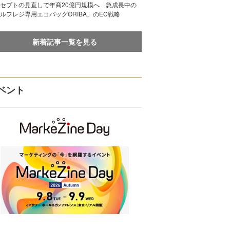
セプトの見直しで年商20億円規模へ 急成長中の
ルフレジ専用エコバッグORIBA」のEC戦略
新着記事一覧を見る
ベント