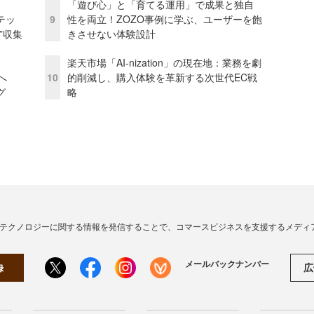
「遊び心」と「育てる運用」で成果と独自
テッ
9
性を両立！ZOZO事例に学ぶ、ユーザーを飽
”収集
きさせない体験設計
楽天市場「AI-nization」の現在地：業務を劇
模へ
10
的削減し、購入体験を革新する次世代EC戦
グ
略
・テクノロジーに関する情報を発信することで、コマースビジネスを支援するメディ
メールバックナンバー
広
録