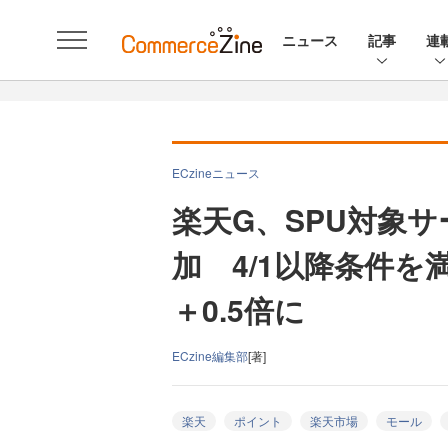
ニュース
記事
連
ECzineニュース
楽天G、SPU対象
加 4/1以降条件
＋0.5倍に
ECzine編集部
[著]
楽天
ポイント
楽天市場
モール