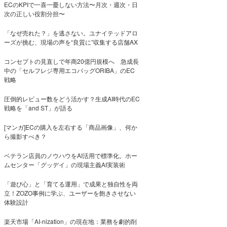
ECのKPIで一喜一憂しない方法〜月次・週次・日
次の正しい役割分担〜
「なぜ売れた？」を逃さない。ユナイテッドアロ
ーズが挑む、現場の声を“良質に”収集する店舗AX
コンセプトの見直しで年商20億円規模へ 急成長
中の「セルフレジ専用エコバッグORIBA」のEC
戦略
圧倒的レビュー数をどう活かす？生成AI時代のEC
戦略を「and ST」が語る
[マンガ]ECの購入を左右する「商品画像」、何か
ら撮影すべき？
ベテラン店員のノウハウをAI活用で標準化。ホー
ムセンター「グッデイ」の現場主義AI実装術
「遊び心」と「育てる運用」で成果と独自性を両
立！ZOZO事例に学ぶ、ユーザーを飽きさせない
体験設計
楽天市場「AI-nization」の現在地：業務を劇的削