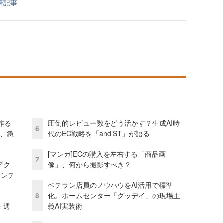
筆記事
作る
圧倒的レビュー数をどう活かす？生成AI時
6
ス、急
代のEC戦略を「and ST」が語る
[マンガ]ECの購入を左右する「商品画
7
アク
像」、何から撮影すべき？
ェンテ
ベテラン店員のノウハウをAI活用で標準
8
化。ホームセンター「グッデイ」の現場主
・週
義AI実装術