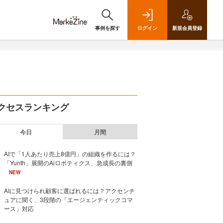
事例を探す
ログイン
新規
会員登録
クセスランキング
今日
月間
AIで「1人あたり売上8億円」の組織を作るには？
「Yunth」展開のAiロボティクス、急成長の裏側
NEW
AIに見つけられ顧客に選ばれるには？アクセンチ
ュアに聞く、3段階の「エージェンティックコマ
ース」対応