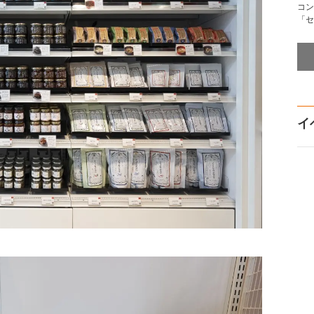
コン
「セ
イ