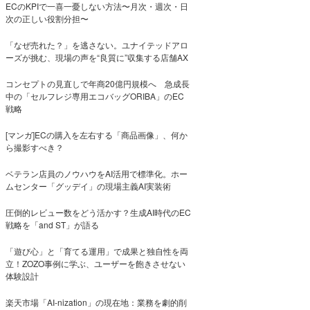
ECのKPIで一喜一憂しない方法〜月次・週次・日
次の正しい役割分担〜
「なぜ売れた？」を逃さない。ユナイテッドアロ
ーズが挑む、現場の声を“良質に”収集する店舗AX
コンセプトの見直しで年商20億円規模へ 急成長
中の「セルフレジ専用エコバッグORIBA」のEC
戦略
[マンガ]ECの購入を左右する「商品画像」、何か
ら撮影すべき？
ベテラン店員のノウハウをAI活用で標準化。ホー
ムセンター「グッデイ」の現場主義AI実装術
圧倒的レビュー数をどう活かす？生成AI時代のEC
戦略を「and ST」が語る
「遊び心」と「育てる運用」で成果と独自性を両
立！ZOZO事例に学ぶ、ユーザーを飽きさせない
体験設計
楽天市場「AI-nization」の現在地：業務を劇的削