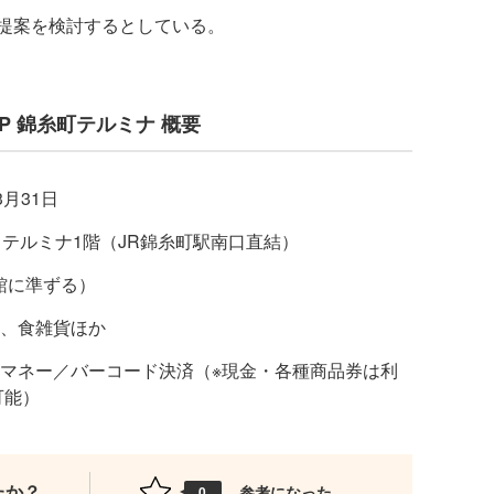
提案を検討するとしている。
SHOP 錦糸町テルミナ 概要
3月31日
5 テルミナ1階（JR錦糸町駅南口直結）
は館に準ずる）
、食雑貨ほか
マネー／バーコード決済（※現金・各種商品券は利
可能）
たか？
参考になった
0