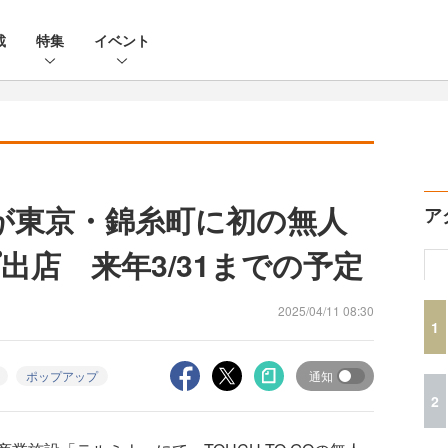
載
特集
イベント
YOが東京・錦糸町に初の無人
ア
出店 来年3/31までの予定
2025/04/11 08:30
1
ポップアップ
通知
2