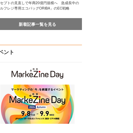
セプトの見直しで年商20億円規模へ 急成長中の
ルフレジ専用エコバッグORIBA」のEC戦略
新着記事一覧を見る
ベント