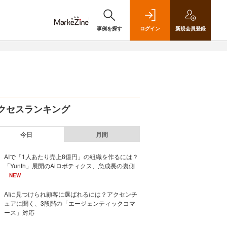
事例を探す
ログイン
新規
会員登録
クセスランキング
今日
月間
AIで「1人あたり売上8億円」の組織を作るには？
「Yunth」展開のAiロボティクス、急成長の裏側
NEW
AIに見つけられ顧客に選ばれるには？アクセンチ
ュアに聞く、3段階の「エージェンティックコマ
ース」対応