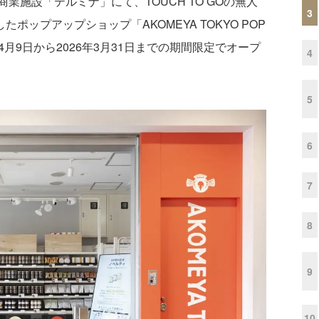
施設「テルミナ」にて、TOUCH TO GOの無人
3
たポップアップショップ「AKOMEYA TOKYO POP
年4月9日から2026年3月31日までの期間限定でオープ
4
5
6
7
8
9
10