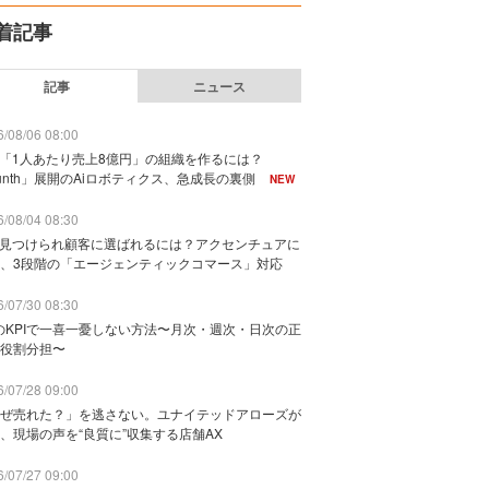
着記事
記事
ニュース
/08/06 08:00
で「1人あたり売上8億円」の組織を作るには？
unth」展開のAiロボティクス、急成長の裏側
NEW
/08/04 08:30
に見つけられ顧客に選ばれるには？アクセンチュアに
、3段階の「エージェンティックコマース」対応
/07/30 08:30
のKPIで一喜一憂しない方法〜月次・週次・日次の正
役割分担〜
/07/28 09:00
ぜ売れた？」を逃さない。ユナイテッドアローズが
、現場の声を“良質に”収集する店舗AX
/07/27 09:00