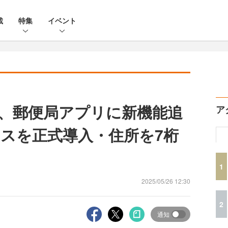
載
特集
イベント
、郵便局アプリに新機能追
ア
スを正式導入・住所を7桁
1
2025/05/26 12:30
2
通知