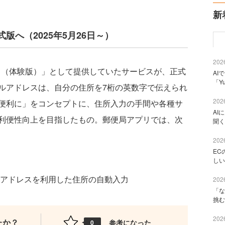
新
へ（2025年5月26日～）
2026
レス（体験版）」として提供していたサービスが、正式
AI
「Y
ルアドレスは、自分の住所を7桁の英数字で伝えられ
2026
便利に」をコンセプトに、住所入力の手間や各種サ
AI
利便性向上を目指したもの。郵便局アプリでは、次
聞く
2026
EC
しい
アドレスを利用した住所の自動入力
2026
「な
挑む
2026
たか？
参考になった
0