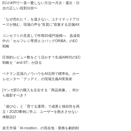
ECのKPIで一喜一憂しない方法〜月次・週次・日
次の正しい役割分担〜
「なぜ売れた？」を逃さない。ユナイテッドアロ
ーズが挑む、現場の声を“良質に”収集する店舗AX
コンセプトの見直しで年商20億円規模へ 急成長
中の「セルフレジ専用エコバッグORIBA」のEC
戦略
圧倒的レビュー数をどう活かす？生成AI時代のEC
戦略を「and ST」が語る
ベテラン店員のノウハウをAI活用で標準化。ホー
ムセンター「グッデイ」の現場主義AI実装術
[マンガ]ECの購入を左右する「商品画像」、何か
ら撮影すべき？
「遊び心」と「育てる運用」で成果と独自性を両
立！ZOZO事例に学ぶ、ユーザーを飽きさせない
体験設計
楽天市場「AI-nization」の現在地：業務を劇的削