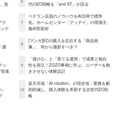
6
ス、急
代のEC戦略を「and ST」が語る
ベテラン店員のノウハウをAI活用で標準
アク
7
化。ホームセンター「グッデイ」の現場主
ェンテ
義AI実装術
[マンガ]ECの購入を左右する「商品画
8
・週
像」、何から撮影すべき？
「遊び心」と「育てる運用」で成果と独自
テッ
9
性を両立！ZOZO事例に学ぶ、ユーザーを飽
”収集
きさせない体験設計
楽天市場「AI-nization」の現在地：業務を劇
模へ
10
的削減し、購入体験を革新する次世代EC戦
グ
略