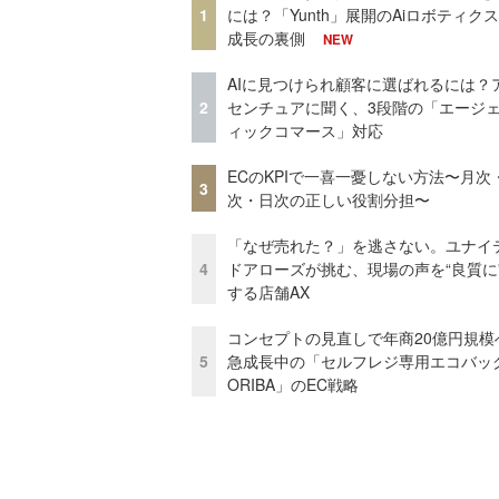
1
には？「Yunth」展開のAiロボティク
成長の裏側
NEW
AIに見つけられ顧客に選ばれるには？
2
センチュアに聞く、3段階の「エージ
ィックコマース」対応
ECのKPIで一喜一憂しない方法〜月次
3
次・日次の正しい役割分担〜
「なぜ売れた？」を逃さない。ユナイ
4
ドアローズが挑む、現場の声を“良質に
する店舗AX
コンセプトの見直しで年商20億円規
5
急成長中の「セルフレジ専用エコバッ
ORIBA」のEC戦略