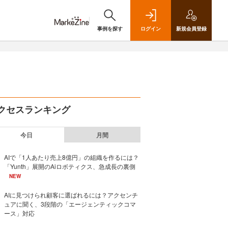
事例を探す
ログイン
新規
会員登録
クセスランキング
今日
月間
AIで「1人あたり売上8億円」の組織を作るには？
「Yunth」展開のAiロボティクス、急成長の裏側
NEW
AIに見つけられ顧客に選ばれるには？アクセンチ
ュアに聞く、3段階の「エージェンティックコマ
ース」対応