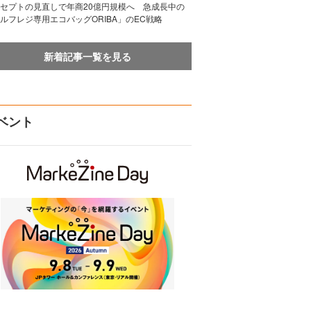
セプトの見直しで年商20億円規模へ 急成長中の
ルフレジ専用エコバッグORIBA」のEC戦略
新着記事一覧を見る
ベント