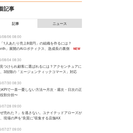
着記事
記事
ニュース
/08/06 08:00
で「1人あたり売上8億円」の組織を作るには？
unth」展開のAiロボティクス、急成長の裏側
NEW
/08/04 08:30
に見つけられ顧客に選ばれるには？アクセンチュアに
、3段階の「エージェンティックコマース」対応
/07/30 08:30
のKPIで一喜一憂しない方法〜月次・週次・日次の正
役割分担〜
/07/28 09:00
ぜ売れた？」を逃さない。ユナイテッドアローズが
、現場の声を“良質に”収集する店舗AX
/07/27 09:00