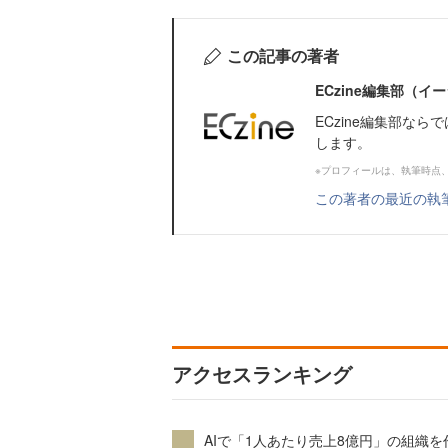
この記事の著者
ECzine編集部（
ECzine編集部な
します。
※プロフィールは、執筆時点
この著者の最近の執
アクセスランキング
AIで「1人あたり売上8億円」の組織を