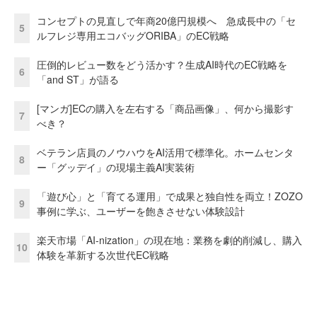
コンセプトの見直しで年商20億円規模へ 急成長中の「セ
5
ルフレジ専用エコバッグORIBA」のEC戦略
圧倒的レビュー数をどう活かす？生成AI時代のEC戦略を
6
「and ST」が語る
[マンガ]ECの購入を左右する「商品画像」、何から撮影す
7
べき？
ベテラン店員のノウハウをAI活用で標準化。ホームセンタ
8
ー「グッデイ」の現場主義AI実装術
「遊び心」と「育てる運用」で成果と独自性を両立！ZOZO
9
事例に学ぶ、ユーザーを飽きさせない体験設計
楽天市場「AI-nization」の現在地：業務を劇的削減し、購入
10
体験を革新する次世代EC戦略