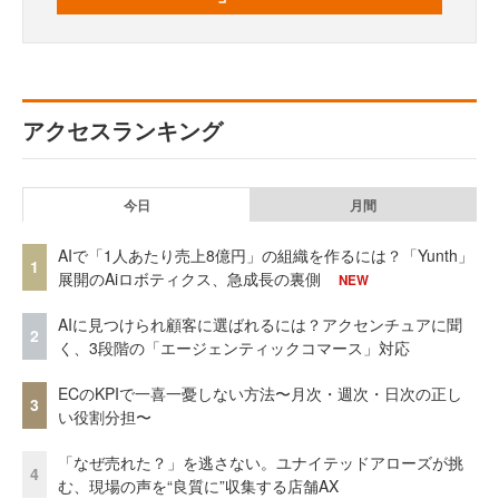
アクセスランキング
今日
月間
AIで「1人あたり売上8億円」の組織を作るには？「Yunth」
1
展開のAiロボティクス、急成長の裏側
NEW
AIに見つけられ顧客に選ばれるには？アクセンチュアに聞
2
く、3段階の「エージェンティックコマース」対応
ECのKPIで一喜一憂しない方法〜月次・週次・日次の正し
3
い役割分担〜
「なぜ売れた？」を逃さない。ユナイテッドアローズが挑
4
む、現場の声を“良質に”収集する店舗AX