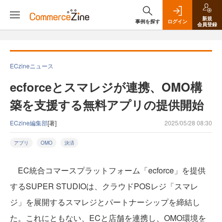
新規
事例を探す
ログイン
会員登録
ECzineニュース
ecforceとスマレジが連携、OMO構
築を支援する無料アプリの提供開始
ECzine編集部
[著]
2025/05/28 08:30
アプリ
OMO
決済
EC統合コマースプラットフォーム「ecforce」を提供
するSUPER STUDIOは、クラウドPOSレジ「スマレ
ジ」を展開するスマレジとパートナーシップを締結し
た。これにともない、ECと店舗を連携し、OMO環境を