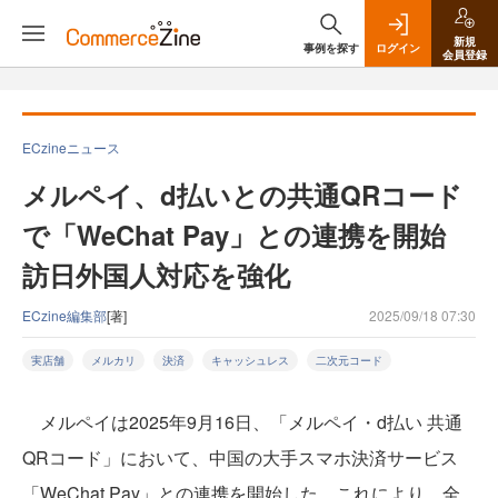
新規
事例を探す
ログイン
会員登録
ECzineニュース
メルペイ、d払いとの共通QRコード
で「WeChat Pay」との連携を開始
訪日外国人対応を強化
ECzine編集部
[著]
2025/09/18 07:30
実店舗
メルカリ
決済
キャッシュレス
二次元コード
メルペイは2025年9月16日、「メルペイ・d払い 共通
QRコード」において、中国の大手スマホ決済サービス
「WeChat Pay」との連携を開始した。これにより、全