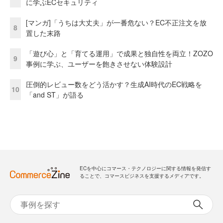
に学ぶECセキュリティ
[マンガ]「うちは大丈夫」が一番危ない？EC不正注文を放
8
置した末路
「遊び心」と「育てる運用」で成果と独自性を両立！ZOZO
9
事例に学ぶ、ユーザーを飽きさせない体験設計
圧倒的レビュー数をどう活かす？生成AI時代のEC戦略を
10
「and ST」が語る
ECを中心にコマース・テクノロジーに関する情報を発信す
ることで、コマースビジネスを支援するメディアです。