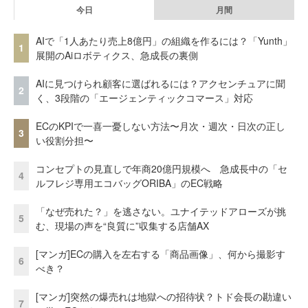
今日
月間
AIで「1人あたり売上8億円」の組織を作るには？「Yunth」
1
展開のAiロボティクス、急成長の裏側
AIに見つけられ顧客に選ばれるには？アクセンチュアに聞
2
く、3段階の「エージェンティックコマース」対応
ECのKPIで一喜一憂しない方法〜月次・週次・日次の正し
3
い役割分担〜
コンセプトの見直しで年商20億円規模へ 急成長中の「セ
4
ルフレジ専用エコバッグORIBA」のEC戦略
「なぜ売れた？」を逃さない。ユナイテッドアローズが挑
5
む、現場の声を“良質に”収集する店舗AX
[マンガ]ECの購入を左右する「商品画像」、何から撮影す
6
べき？
[マンガ]突然の爆売れは地獄への招待状？トド会長の勘違い
7