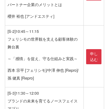
パートナー企業のメリットとは
櫻井 裕也 [アンドエスティ]
[S-2]10:45～11:15
フェリシモの世界観を支える顧客体験の
舞台裏
申し
～「感情」を捉え、守る仕組みと実践～
込む
西本 宗平 [フェリシモ]/中澤 伸也 [Repro]/
孫 健真 [Repro]
[S-3]11:30～12:00
ブランドの未来を育てるノースフェイス
アプリ