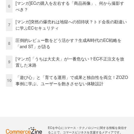
[マンガ]ECの購入を左右する「商品画像」、何から撮影す
6
べき？
[マンガ]突然の爆売れは地獄への招待状？トド会長の勘違い
7
に学ぶECセキュリティ
圧倒的レビュー数をどう活かす？生成AI時代のEC戦略を
8
「and ST」が語る
[マンガ]「うちは大丈夫」が一番危ない？EC不正注文を放
9
置した末路
「遊び心」と「育てる運用」で成果と独自性を両立！ZOZO
10
事例に学ぶ、ユーザーを飽きさせない体験設計
ECを中心にコマース・テクノロジーに関する情報を発信す
ることで、コマースビジネスを支援するメディアです。