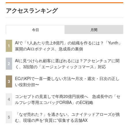
アクセスランキング
今日
月間
AIで「1人あたり売上8億円」の組織を作るには？「Yunth」
1
展開のAiロボティクス、急成長の裏側
AIに見つけられ顧客に選ばれるには？アクセンチュアに聞
2
く、3段階の「エージェンティックコマース」対応
ECのKPIで一喜一憂しない方法〜月次・週次・日次の正し
3
い役割分担〜
コンセプトの見直しで年商20億円規模へ 急成長中の「セ
4
ルフレジ専用エコバッグORIBA」のEC戦略
「なぜ売れた？」を逃さない。ユナイテッドアローズが挑
5
む、現場の声を“良質に”収集する店舗AX