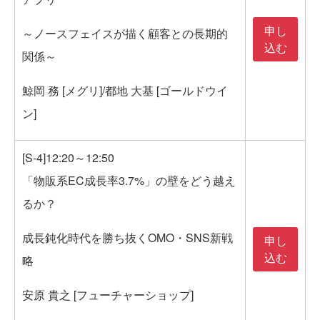
申し
～ノースフェイスが描く顧客との長期的
込む
関係～
鯨岡 務 [メグリ]/都地 大基 [ゴールドウイ
ン]
[S-4]12:20～12:50
「物販系EC成長率3.7%」の壁をどう越え
るか？
成長鈍化時代を勝ち抜くOMO・SNS新戦
申し
込む
略
安原 貴之 [フューチャーショップ]