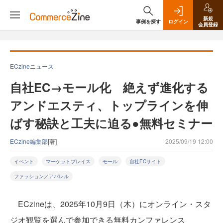
新規
事例を探す
ログイン
会員登録
ECzineニュース
自社EC→モール化 絶えず進化する
アンドエスティ、トップラインを伸
ばす秘訣と工夫に迫る●無料セミナー
ECzine編集部
[著]
2025/09/19 12:00
イベント
マーケットプレイス
モール
自社ECサイト
ファッション／アパレル
ECzineは、2025年10月9日（木）にオンライン・スタ
ジオ観覧を選んで参加できる無料カンファレンス