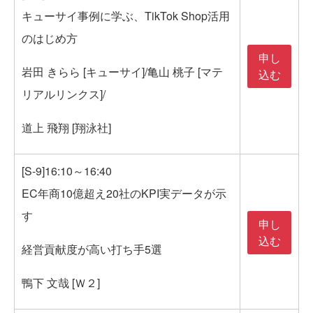
キューサイ事例に学ぶ、TikTok Shop活用
のはじめ方
申し
岩田 きらら [キューサイ]/亀山 桃子 [マテ
込む
リアルリンクス]/
道上 飛翔 [翔泳社]
[S-9]16:10～16:40
EC年商10億超え20社のKPI実データが示
す
申し
込む
経営貢献度が高い打ち手5選
鴨下 文哉 [Ｗ２]