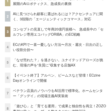
1
展開のAiロボティクス、急成長の裏側
AIに見つけられ顧客に選ばれるには？アクセンチュアに聞
2
く、3段階の「エージェンティックコマース」対応
コンセプトの見直しで年商20億円規模へ 急成長中の「セ
3
ルフレジ専用エコバッグORIBA」のEC戦略
ECのKPIで一喜一憂しない方法〜月次・週次・日次の正し
4
い役割分担〜
「なぜ売れた？」を逃さない。ユナイテッドアローズが挑
5
む、現場の声を“良質に”収集する店舗AX
【イベント終了】アルペン、ビームスなど登壇！ECzine
6
Dayオンラインで開催
ベテラン店員のノウハウをAI活用で標準化。ホームセンタ
7
ー「グッデイ」の現場主義AI実装術
「遊び心」と「育てる運用」で成果と独自性を両立！ZOZO
8
事例に学ぶ、ユーザーを飽きさせない体験設計