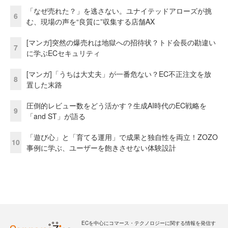
「なぜ売れた？」を逃さない。ユナイテッドアローズが挑
6
む、現場の声を“良質に”収集する店舗AX
[マンガ]突然の爆売れは地獄への招待状？トド会長の勘違い
7
に学ぶECセキュリティ
[マンガ]「うちは大丈夫」が一番危ない？EC不正注文を放
8
置した末路
圧倒的レビュー数をどう活かす？生成AI時代のEC戦略を
9
「and ST」が語る
「遊び心」と「育てる運用」で成果と独自性を両立！ZOZO
10
事例に学ぶ、ユーザーを飽きさせない体験設計
ECを中心にコマース・テクノロジーに関する情報を発信す