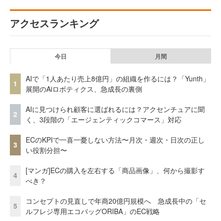
アクセスランキング
今日
月間
AIで「1人あたり売上8億円」の組織を作るには？「Yunth」
1
展開のAiロボティクス、急成長の裏側
AIに見つけられ顧客に選ばれるには？アクセンチュアに聞
2
く、3段階の「エージェンティックコマース」対応
ECのKPIで一喜一憂しない方法〜月次・週次・日次の正し
3
い役割分担〜
[マンガ]ECの購入を左右する「商品画像」、何から撮影す
4
べき？
コンセプトの見直しで年商20億円規模へ 急成長中の「セ
5
ルフレジ専用エコバッグORIBA」のEC戦略