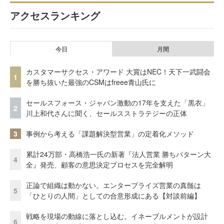
アクセスランキング
今日
月間
カスタマーサクセス・アワード 大賞はNEC！天下一武闘会
1
を勝ち抜いた最強のCSMはfreee青山氏に
セールスフォース・ジャパン激動の17年を支えた「黒衣」
2
川上和代さんに聞く、セールスストラテジーの正体
3
事例から考える「課題解決型営業」の定着化メソッド
累計24万部・高橋浩一氏の新著『法人営業 勝ちパターン大
4
全』発売、顧客の意思決定プロセスを完全解明
正論で組織は動かない。エンタープライズ営業の真髄は
5
「ひとりの人間」としての合意形成にある【対談前編】
戦略を現場の動線に落とし込む。イネーブルメントが設計
6