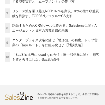
する現場実行と「ムーブメント」の作り方
リソース減を乗り越えNRR107％を実現。3つの柱で収益貢
7
献を目指す、TOPPANデジタルのCS改革
記録するためのCRMツールは終わる。Salesforceに聞くAI
8
エージェントと日本の営業組織の未来
エンタープライズ攻略の鍵は「地形図」の精度。トップ営
9
業の「脳内ルート」を仕組み化せよ【対談後編】
「SaaS is 本当に dead なのか？」田中和也氏に聞く、顧客
10
を置き去りにしないSaaSの条件
Sales Tech関連の情報を発信することで、企業の営業活動
を支援する無料のウェブマガジンです。