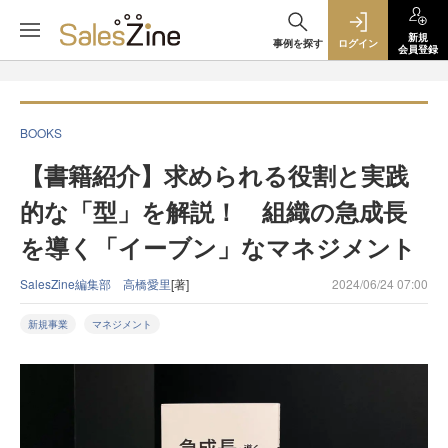
新規
事例を探す
ログイン
会員登録
BOOKS
【書籍紹介】求められる役割と実践
的な「型」を解説！ 組織の急成長
を導く「イーブン」なマネジメント
SalesZine編集部 高橋愛里
[著]
2024/06/24 07:00
新規事業
マネジメント