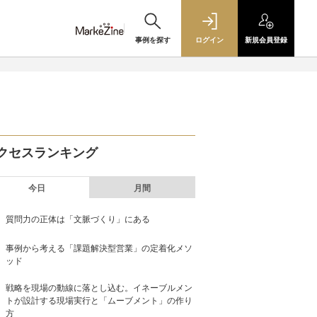
事例を探す
ログイン
新規
会員登録
クセスランキング
今日
月間
質問力の正体は「文脈づくり」にある
事例から考える「課題解決型営業」の定着化メソ
ッド
戦略を現場の動線に落とし込む。イネーブルメン
トが設計する現場実行と「ムーブメント」の作り
方