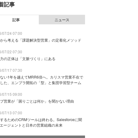
着記事
記事
ニュース
/07/24 07:00
から考える「課題解決型営業」の定着化メソッド
/07/22 07:30
力の正体は「文脈づくり」にある
/07/17 07:30
ない1年を越えてMRR6倍へ。カリスマ営業不在で
した、エンプラ開拓の「型」と集団学習型チーム
/07/15 09:00
プ営業が「困りごとは何か」を聞かない理由
/07/13 07:00
するためのCRMツールは終わる。Salesforceに聞
Iエージェントと日本の営業組織の未来