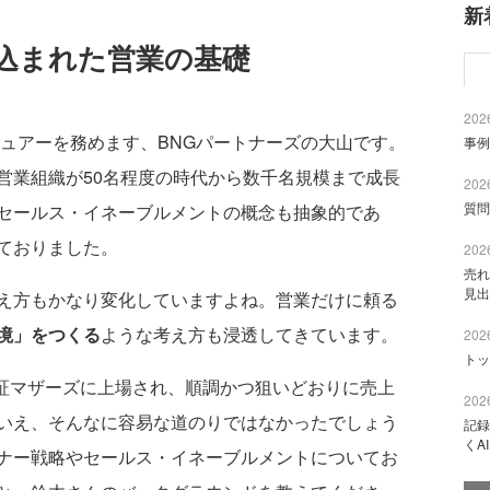
新
込まれた営業の基礎
2026
ュアーを務めます、BNGパートナーズの大山です。
事例
営業組織が50名程度の時代から数千名規模まで成長
2026
質問
セールス・イネーブルメントの概念も抽象的であ
ておりました。
2026
売れ
見出
え方もかなり変化していますよね。営業だけに頼る
境」をつくる
ような考え方も浸透してきています。
2026
トッ
東証マザーズに上場され、順調かつ狙いどおりに売上
2026
いえ、そんなに容易な道のりではなかったでしょう
記録
くA
ナー戦略やセールス・イネーブルメントについてお