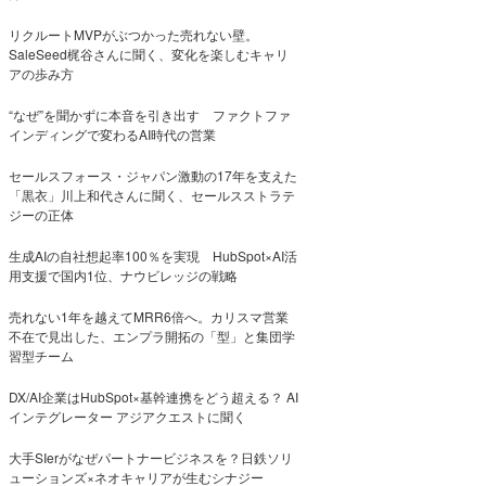
リクルートMVPがぶつかった売れない壁。
SaleSeed梶谷さんに聞く、変化を楽しむキャリ
アの歩み方
“なぜ”を聞かずに本音を引き出す ファクトファ
インディングで変わるAI時代の営業
セールスフォース・ジャパン激動の17年を支えた
「黒衣」川上和代さんに聞く、セールスストラテ
ジーの正体
生成AIの自社想起率100％を実現 HubSpot×AI活
用支援で国内1位、ナウビレッジの戦略
売れない1年を越えてMRR6倍へ。カリスマ営業
不在で見出した、エンプラ開拓の「型」と集団学
習型チーム
DX/AI企業はHubSpot×基幹連携をどう超える？ AI
インテグレーター アジアクエストに聞く
大手SIerがなぜパートナービジネスを？日鉄ソリ
ューションズ×ネオキャリアが生むシナジー