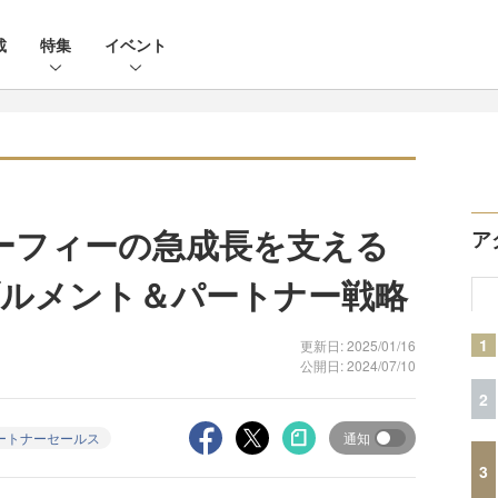
載
特集
イベント
セーフィーの急成長を支える
ア
ルメント＆パートナー戦略
1
更新日: 2025/01/16
公開日: 2024/07/10
2
ートナーセールス
通知
3