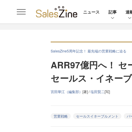
ニュース
記事
連
SalesZine5周年記念！ 最先端の営業戦略に迫る
ARR97億円へ！ 
セールス・イネーブ
宮田華江（編集部）
[著] /
塩田賢二
[写]
営業戦略
セールスイネーブルメント
パ