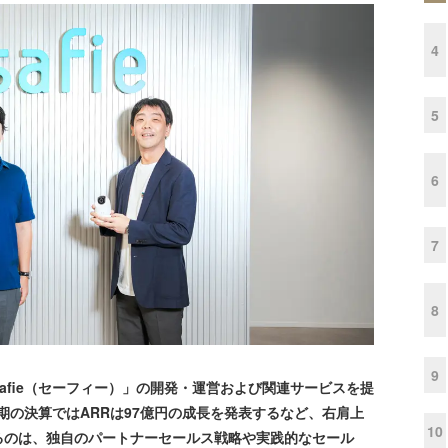
4
5
6
7
8
9
fie（セーフィー）」の開発・運営および関連サービスを提
半期の決算ではARRは97億円の成長を発表するなど、右肩上
10
るのは、独自のパートナーセールス戦略や実践的なセール