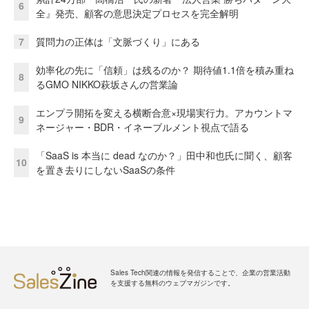
6
全』発売、顧客の意思決定プロセスを完全解明
7
質問力の正体は「文脈づくり」にある
効率化の先に「信頼」は残るのか？ 期待値1.1倍を積み重ね
8
るGMO NIKKO萩坂さんの営業論
エンプラ開拓を変える横断合意×現場実行力。アカウントマ
9
ネージャー・BDR・イネーブルメント視点で語る
「SaaS is 本当に dead なのか？」田中和也氏に聞く、顧客
10
を置き去りにしないSaaSの条件
Sales Tech関連の情報を発信することで、企業の営業活動
を支援する無料のウェブマガジンです。