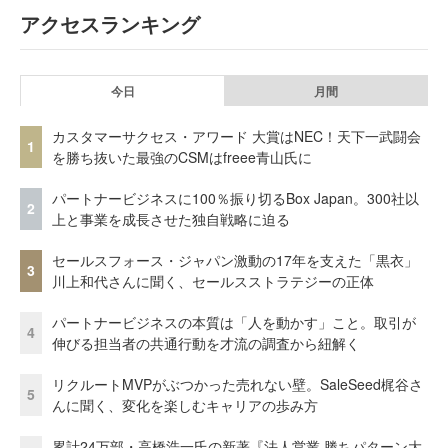
アクセスランキング
今日
月間
カスタマーサクセス・アワード 大賞はNEC！天下一武闘会
1
を勝ち抜いた最強のCSMはfreee青山氏に
パートナービジネスに100％振り切るBox Japan。300社以
2
上と事業を成長させた独自戦略に迫る
セールスフォース・ジャパン激動の17年を支えた「黒衣」
3
川上和代さんに聞く、セールスストラテジーの正体
パートナービジネスの本質は「人を動かす」こと。取引が
4
伸びる担当者の共通行動を才流の調査から紐解く
リクルートMVPがぶつかった売れない壁。SaleSeed梶谷さ
5
んに聞く、変化を楽しむキャリアの歩み方
累計24万部・高橋浩一氏の新著『法人営業 勝ちパターン大