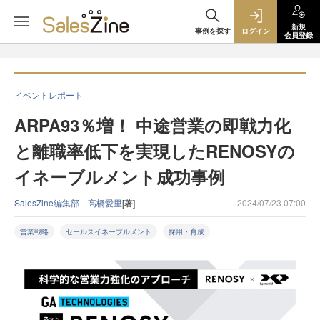
新規
事例を探す
ログイン
会員登録
イベントレポート
ARPA93％増！ 中途営業の即戦力化
と離職率低下を実現したRENOSYの
イネーブルメント成功事例
SalesZine編集部 高橋愛里
[著]
2024/07/23 07:00
営業戦略
セールスイネーブルメント
採用・育成