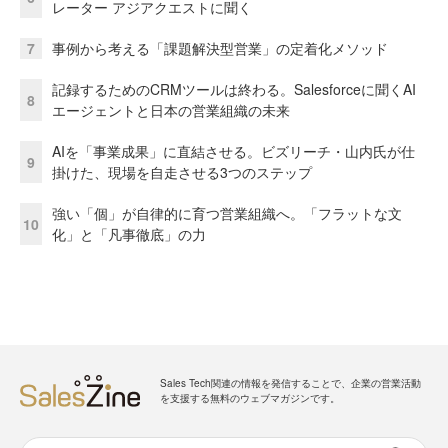
レーター アジアクエストに聞く
7
事例から考える「課題解決型営業」の定着化メソッド
記録するためのCRMツールは終わる。Salesforceに聞くAI
8
エージェントと日本の営業組織の未来
AIを「事業成果」に直結させる。ビズリーチ・山内氏が仕
9
掛けた、現場を自走させる3つのステップ
強い「個」が自律的に育つ営業組織へ。「フラットな文
10
化」と「凡事徹底」の力
Sales Tech関連の情報を発信することで、企業の営業活動
を支援する無料のウェブマガジンです。