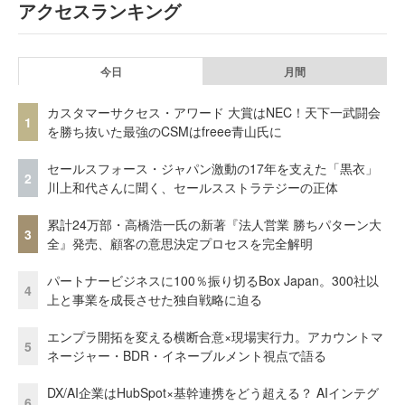
アクセスランキング
今日
月間
カスタマーサクセス・アワード 大賞はNEC！天下一武闘会
1
を勝ち抜いた最強のCSMはfreee青山氏に
セールスフォース・ジャパン激動の17年を支えた「黒衣」
2
川上和代さんに聞く、セールスストラテジーの正体
累計24万部・高橋浩一氏の新著『法人営業 勝ちパターン大
3
全』発売、顧客の意思決定プロセスを完全解明
パートナービジネスに100％振り切るBox Japan。300社以
4
上と事業を成長させた独自戦略に迫る
エンプラ開拓を変える横断合意×現場実行力。アカウントマ
5
ネージャー・BDR・イネーブルメント視点で語る
DX/AI企業はHubSpot×基幹連携をどう超える？ AIインテグ
6