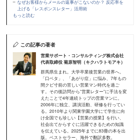
なぜお客様からメールの返事がこないのか？ 反応率を
上げる「レスポンスレター」活用術
もっと読む
この記事の著者
営業サポート・コンサルティング株式会社
代表取締役 菊原智明（キクハラトモアキ）
群馬県生まれ。大学卒業後営業の世界へ。
「口ベタ」、「あがり症」に悩み、7年もの
間クビ寸前の苦しい営業マン時代を過ご
す。その後訪問から”営業レター”に手法を変
えたことで4年連続トップの営業マンに。
2006年に独立、講演活動、研修を行ってい
る。2010年より関東学園大学にて学生に向
け全国でも珍しい【営業の授業】を行い、
社会出てからすぐに活躍できるための知識
を伝えている。2025年までに83冊の本を出
版。ベストセラー、海外で翻訳多数。