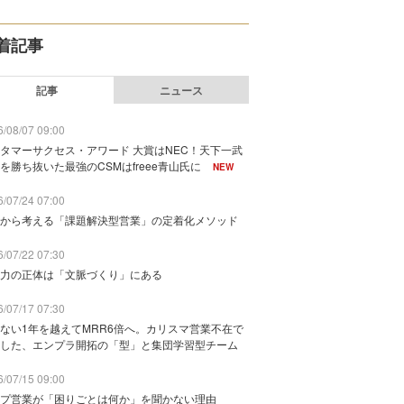
着記事
記事
ニュース
/08/07 09:00
タマーサクセス・アワード 大賞はNEC！天下一武
を勝ち抜いた最強のCSMはfreee青山氏に
NEW
/07/24 07:00
から考える「課題解決型営業」の定着化メソッド
/07/22 07:30
力の正体は「文脈づくり」にある
/07/17 07:30
ない1年を越えてMRR6倍へ。カリスマ営業不在で
した、エンプラ開拓の「型」と集団学習型チーム
/07/15 09:00
プ営業が「困りごとは何か」を聞かない理由