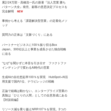
累計24万部・高橋浩一氏の新著『法人営業 勝ち
パターン大全』発売、顧客の意思決定プロセスを
完全解明
NEW
事例から考える「課題解決型営業」の定着化メソ
ッド
質問力の正体は「文脈づくり」にある
パートナービジネスに100％振り切るBox
Japan。300社以上と事業を成長させた独自戦略
に迫る
“なぜ”を聞かずに本音を引き出す ファクトファ
インディングで変わるAI時代の営業
生成AIの自社想起率100％を実現 HubSpot×AI活
用支援で国内1位、ナウビレッジの戦略
正論で組織は動かない。エンタープライズ営業の
真髄は「ひとりの人間」としての合意形成にある
【対談前編】
リソース減を乗り越えNRR107％を実現。3つの