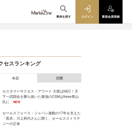
事例を探す
ログイン
新規
会員登録
クセスランキング
今日
月間
カスタマーサクセス・アワード 大賞はNEC！天
下一武闘会を勝ち抜いた最強のCSMはfreee青山
氏に
NEW
セールスフォース・ジャパン激動の17年を支えた
「黒衣」川上和代さんに聞く、セールスストラテ
ジーの正体