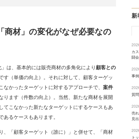
新
「商材」の変化がなぜ必要なの
2026
カス
闘会
化」は、基本的には販売商材の多角化により
顧客との
2026
事例
です（単価の向上）。それに対して、顧客ターゲッ
こなかったターゲットに対するアプローチで、
案件
2026
質問
なります（件数の向上）。当然、新たな商材を展開
2026
してこなかった新たなターゲットにするケースもあ
売れ
であるケースもあります。
見出
2026
り、「顧客ターゲット（誰に）」と併せて、「商材
トッ