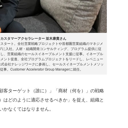
 カスタマーアクセラレーター 並木康貴さん
をスタート。全社営業戦略プロジェクトや首都圏営業組織のマネジメ
プに入社。人材・組織開発コンサルティング、プログラム提供に従
画し、営業組織のセールスイネーブルメント支援に従事。イネーブル
ルメント促進、全社プログラムプロジェクトをリードし、レベニュー
、株式会社ナレッジワークに参画し、セールスイネーブルメントメソッ
tomer Accelerator Group Managerに就任。
顧客ターゲット（誰に）」「商材（何を）」の戦略
）はどのように適応させるべきか」を捉え、組織と
いかなくてはなりません。