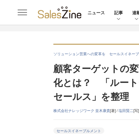
ニュース
記事
連
ソリューション営業への変革を セールスイネーブ
顧客ターゲットの変
化とは？ 「ルート
セールス」を整理
株式会社ナレッジワーク 並木康貴
[著] /
塩田賢二
[写]
セールスイネーブルメント