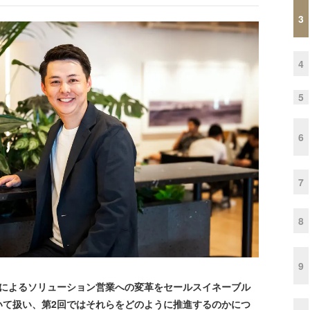
3
4
5
6
7
8
9
によるソリューション営業への変革をセールスイネーブル
いて扱い、第2回ではそれらをどのように推進するのかにつ