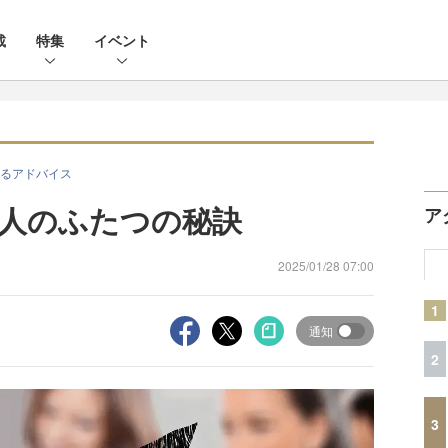
載
特集
イベント
るアドバイス
人のふたつの秘訣
ア
2025/01/28 07:00
1
通知
2
3