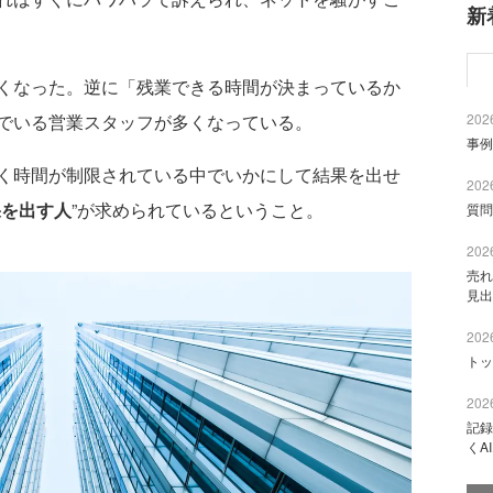
新
くなった。逆に「残業できる時間が決まっているか
2026
でいる営業スタッフが多くなっている。
事例
く時間が制限されている中でいかにして結果を出せ
2026
果を出す人
”が求められているということ。
質問
2026
売れ
見出
2026
トッ
2026
記録
くA