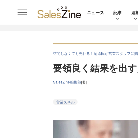
ニュース
記事
連
訪問しなくても売れる！菊原氏が営業スタッフに贈
要領良く結果を出す
SalesZine編集部
[著]
営業スキル