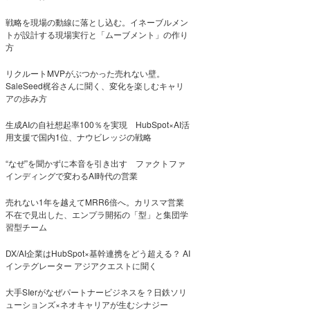
戦略を現場の動線に落とし込む。イネーブルメン
トが設計する現場実行と「ムーブメント」の作り
方
リクルートMVPがぶつかった売れない壁。
SaleSeed梶谷さんに聞く、変化を楽しむキャリ
アの歩み方
生成AIの自社想起率100％を実現 HubSpot×AI活
用支援で国内1位、ナウビレッジの戦略
“なぜ”を聞かずに本音を引き出す ファクトファ
インディングで変わるAI時代の営業
売れない1年を越えてMRR6倍へ。カリスマ営業
不在で見出した、エンプラ開拓の「型」と集団学
習型チーム
DX/AI企業はHubSpot×基幹連携をどう超える？ AI
インテグレーター アジアクエストに聞く
大手SIerがなぜパートナービジネスを？日鉄ソリ
ューションズ×ネオキャリアが生むシナジー