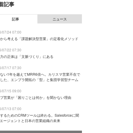
着記事
記事
ニュース
/07/24 07:00
から考える「課題解決型営業」の定着化メソッド
/07/22 07:30
力の正体は「文脈づくり」にある
/07/17 07:30
ない1年を越えてMRR6倍へ。カリスマ営業不在で
した、エンプラ開拓の「型」と集団学習型チーム
/07/15 09:00
プ営業が「困りごとは何か」を聞かない理由
/07/13 07:00
するためのCRMツールは終わる。Salesforceに聞
Iエージェントと日本の営業組織の未来