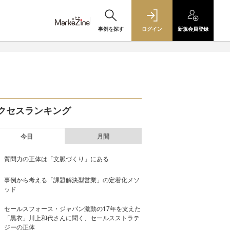
事例を探す
ログイン
新規
会員登録
クセスランキング
今日
月間
質問力の正体は「文脈づくり」にある
事例から考える「課題解決型営業」の定着化メソ
ッド
セールスフォース・ジャパン激動の17年を支えた
「黒衣」川上和代さんに聞く、セールスストラテ
ジーの正体