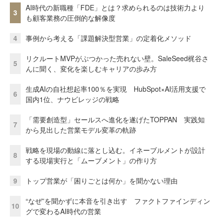
AI時代の新職種「FDE」とは？求められるのは技術力より
3
も顧客業務の圧倒的な解像度
4
事例から考える「課題解決型営業」の定着化メソッド
リクルートMVPがぶつかった売れない壁。SaleSeed梶谷さ
5
んに聞く、変化を楽しむキャリアの歩み方
生成AIの自社想起率100％を実現 HubSpot×AI活用支援で
6
国内1位、ナウビレッジの戦略
「需要創造型」セールスへ進化を遂げたTOPPAN 実践知
7
から見出した営業モデル変革の軌跡
戦略を現場の動線に落とし込む。イネーブルメントが設計
8
する現場実行と「ムーブメント」の作り方
9
トップ営業が「困りごとは何か」を聞かない理由
“なぜ”を聞かずに本音を引き出す ファクトファインディン
10
グで変わるAI時代の営業