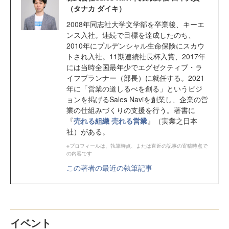
（タナカ ダイキ）
2008年同志社大学文学部を卒業後、キーエ
ンス入社。連続で目標を達成したのち、
2010年にプルデンシャル生命保険にスカウ
トされ入社。11期連続社長杯入賞、2017年
には当時全国最年少でエグゼクティブ・ラ
イフプランナー（部長）に就任する。2021
年に「営業の道しるべを創る」というビジ
ョンを掲げるSales Naviを創業し、企業の営
業の仕組みづくりの支援を行う。著書に
『
売れる組織 売れる営業
』（実業之日本
社）がある。
※プロフィールは、執筆時点、または直近の記事の寄稿時点で
の内容です
この著者の最近の執筆記事
イベント