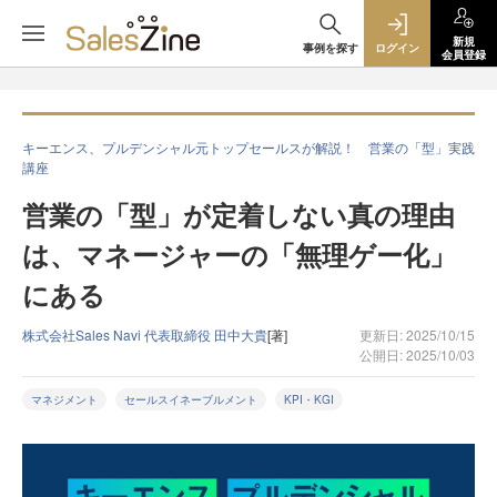
新規
事例を探す
ログイン
会員登録
キーエンス、プルデンシャル元トップセールスが解説！ 営業の「型」実践
講座
営業の「型」が定着しない真の理由
は、マネージャーの「無理ゲー化」
にある
株式会社Sales Navi 代表取締役 田中大貴
[著]
更新日: 2025/10/15
公開日: 2025/10/03
マネジメント
セールスイネーブルメント
KPI・KGI