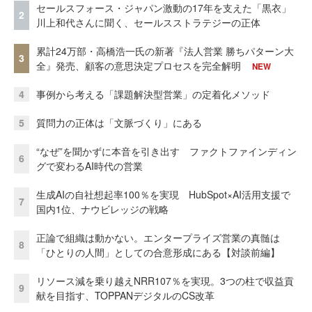
セールスフォース・ジャパン激動の17年を支えた「黒衣」
2
川上和代さんに聞く、セールスストラテジーの正体
累計24万部・高橋浩一氏の新著『法人営業 勝ちパターン大
3
全』発売、顧客の意思決定プロセスを完全解明
NEW
4
事例から考える「課題解決型営業」の定着化メソッド
5
質問力の正体は「文脈づくり」にある
“なぜ”を聞かずに本音を引き出す ファクトファインディン
6
グで変わるAI時代の営業
生成AIの自社想起率100％を実現 HubSpot×AI活用支援で
7
国内1位、ナウビレッジの戦略
正論で組織は動かない。エンタープライズ営業の真髄は
8
「ひとりの人間」としての合意形成にある【対談前編】
リソース減を乗り越えNRR107％を実現。3つの柱で収益貢
9
献を目指す、TOPPANデジタルのCS改革