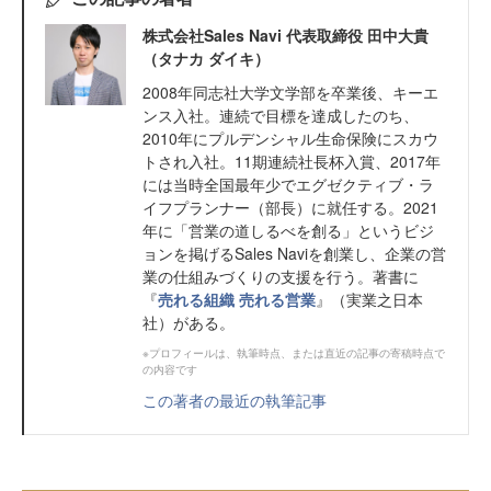
株式会社Sales Navi 代表取締役 田中大貴
（タナカ ダイキ）
2008年同志社大学文学部を卒業後、キーエ
ンス入社。連続で目標を達成したのち、
2010年にプルデンシャル生命保険にスカウ
トされ入社。11期連続社長杯入賞、2017年
には当時全国最年少でエグゼクティブ・ラ
イフプランナー（部長）に就任する。2021
年に「営業の道しるべを創る」というビジ
ョンを掲げるSales Naviを創業し、企業の営
業の仕組みづくりの支援を行う。著書に
『
売れる組織 売れる営業
』（実業之日本
社）がある。
※プロフィールは、執筆時点、または直近の記事の寄稿時点で
の内容です
この著者の最近の執筆記事