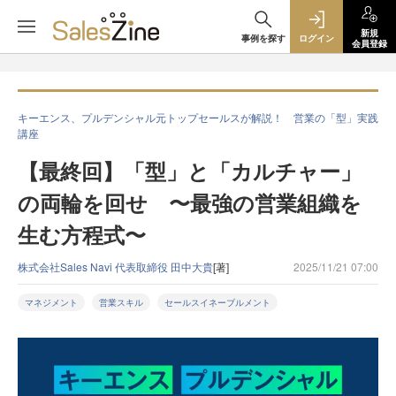
新規
事例を探す
ログイン
会員登録
キーエンス、プルデンシャル元トップセールスが解説！ 営業の「型」実践
講座
【最終回】「型」と「カルチャー」
の両輪を回せ 〜最強の営業組織を
生む方程式〜
株式会社Sales Navi 代表取締役 田中大貴
[著]
2025/11/21 07:00
マネジメント
営業スキル
セールスイネーブルメント