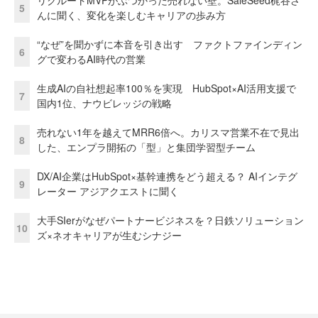
リクルートMVPがぶつかった売れない壁。SaleSeed梶谷さ
5
んに聞く、変化を楽しむキャリアの歩み方
“なぜ”を聞かずに本音を引き出す ファクトファインディン
6
グで変わるAI時代の営業
生成AIの自社想起率100％を実現 HubSpot×AI活用支援で
7
国内1位、ナウビレッジの戦略
売れない1年を越えてMRR6倍へ。カリスマ営業不在で見出
8
した、エンプラ開拓の「型」と集団学習型チーム
DX/AI企業はHubSpot×基幹連携をどう超える？ AIインテグ
9
レーター アジアクエストに聞く
大手SIerがなぜパートナービジネスを？日鉄ソリューション
10
ズ×ネオキャリアが生むシナジー