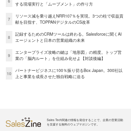
6
する現場実行と「ムーブメント」の作り方
リソース減を乗り越えNRR107％を実現。3つの柱で収益貢
7
献を目指す、TOPPANデジタルのCS改革
記録するためのCRMツールは終わる。Salesforceに聞くAI
8
エージェントと日本の営業組織の未来
エンタープライズ攻略の鍵は「地形図」の精度。トップ営
9
業の「脳内ルート」を仕組み化せよ【対談後編】
パートナービジネスに100％振り切るBox Japan。300社以
10
上と事業を成長させた独自戦略に迫る
Sales Tech関連の情報を発信することで、企業の営業活動
を支援する無料のウェブマガジンです。