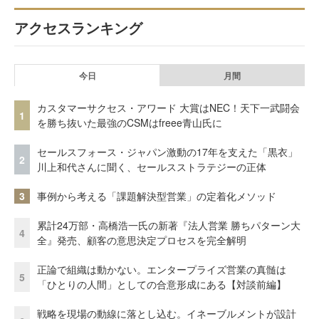
アクセスランキング
今日
月間
カスタマーサクセス・アワード 大賞はNEC！天下一武闘会
1
を勝ち抜いた最強のCSMはfreee青山氏に
セールスフォース・ジャパン激動の17年を支えた「黒衣」
2
川上和代さんに聞く、セールスストラテジーの正体
3
事例から考える「課題解決型営業」の定着化メソッド
累計24万部・高橋浩一氏の新著『法人営業 勝ちパターン大
4
全』発売、顧客の意思決定プロセスを完全解明
正論で組織は動かない。エンタープライズ営業の真髄は
5
「ひとりの人間」としての合意形成にある【対談前編】
戦略を現場の動線に落とし込む。イネーブルメントが設計