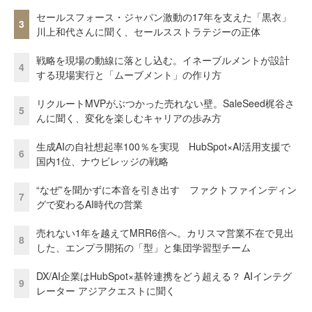
セールスフォース・ジャパン激動の17年を支えた「黒衣」
3
川上和代さんに聞く、セールスストラテジーの正体
戦略を現場の動線に落とし込む。イネーブルメントが設計
4
する現場実行と「ムーブメント」の作り方
リクルートMVPがぶつかった売れない壁。SaleSeed梶谷さ
5
んに聞く、変化を楽しむキャリアの歩み方
生成AIの自社想起率100％を実現 HubSpot×AI活用支援で
6
国内1位、ナウビレッジの戦略
“なぜ”を聞かずに本音を引き出す ファクトファインディン
7
グで変わるAI時代の営業
売れない1年を越えてMRR6倍へ。カリスマ営業不在で見出
8
した、エンプラ開拓の「型」と集団学習型チーム
DX/AI企業はHubSpot×基幹連携をどう超える？ AIインテグ
9
レーター アジアクエストに聞く