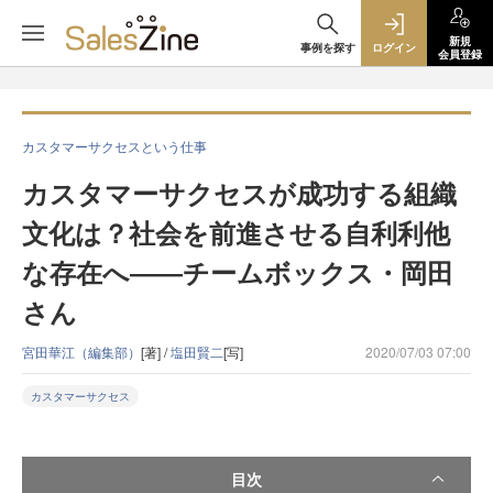
新規
事例を探す
ログイン
会員登録
カスタマーサクセスという仕事
カスタマーサクセスが成功する組織
文化は？社会を前進させる自利利他
な存在へ――チームボックス・岡田
さん
宮田華江（編集部）
[著] /
塩田賢二
[写]
2020/07/03 07:00
カスタマーサクセス
目次