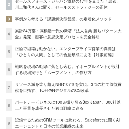
セールスフォース・ジャパン激動の17年を支えた「黒衣」
2
川上和代さんに聞く、セールスストラテジーの正体
3
事例から考える「課題解決型営業」の定着化メソッド
累計24万部・高橋浩一氏の新著『法人営業 勝ちパターン大
4
全』発売、顧客の意思決定プロセスを完全解明
正論で組織は動かない。エンタープライズ営業の真髄は
5
「ひとりの人間」としての合意形成にある【対談前編】
戦略を現場の動線に落とし込む。イネーブルメントが設計
6
する現場実行と「ムーブメント」の作り方
リソース減を乗り越えNRR107％を実現。3つの柱で収益貢
7
献を目指す、TOPPANデジタルのCS改革
パートナービジネスに100％振り切るBox Japan。300社以
8
上と事業を成長させた独自戦略に迫る
記録するためのCRMツールは終わる。Salesforceに聞くAI
9
エージェントと日本の営業組織の未来