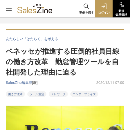
新規
事例を探す
ログイン
会員登録
あたらしい「はたらく」を考える
ベネッセが推進する圧倒的社員目線
の働き方改革 勤怠管理ツールを自
社開発した理由に迫る
SalesZine編集部
[著]
2020/12/11 07:00
働き方改革
ツール選定
テレワーク
エンタープライズ