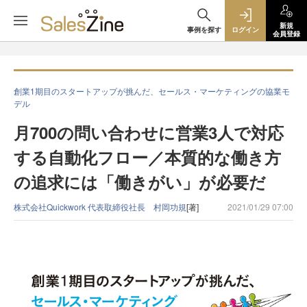
新規
事例を探す
ログイン
会員登録
創業1期目のスタートアップが挑んだ、セールス・マーケティングの協業モ
デル
月700の問い合わせに営業3人で対応
する自動化フロー／本質的な働き方
の追求には「働きがい」が必要だ
株式会社Quickwork 代表取締役社長 村岡功規
[著]
2021/01/29 07:00