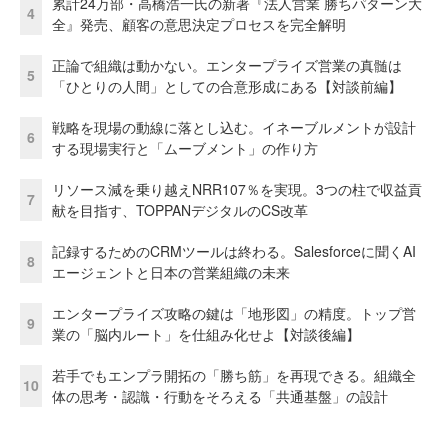
累計24万部・高橋浩一氏の新著『法人営業 勝ちパターン大
4
全』発売、顧客の意思決定プロセスを完全解明
正論で組織は動かない。エンタープライズ営業の真髄は
5
「ひとりの人間」としての合意形成にある【対談前編】
戦略を現場の動線に落とし込む。イネーブルメントが設計
6
する現場実行と「ムーブメント」の作り方
リソース減を乗り越えNRR107％を実現。3つの柱で収益貢
7
献を目指す、TOPPANデジタルのCS改革
記録するためのCRMツールは終わる。Salesforceに聞くAI
8
エージェントと日本の営業組織の未来
エンタープライズ攻略の鍵は「地形図」の精度。トップ営
9
業の「脳内ルート」を仕組み化せよ【対談後編】
若手でもエンプラ開拓の「勝ち筋」を再現できる。組織全
10
体の思考・認識・行動をそろえる「共通基盤」の設計