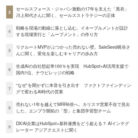
セールスフォース・ジャパン激動の17年を支えた「黒衣」
3
川上和代さんに聞く、セールスストラテジーの正体
戦略を現場の動線に落とし込む。イネーブルメントが設計
4
する現場実行と「ムーブメント」の作り方
リクルートMVPがぶつかった売れない壁。SaleSeed梶谷さ
5
んに聞く、変化を楽しむキャリアの歩み方
生成AIの自社想起率100％を実現 HubSpot×AI活用支援で
6
国内1位、ナウビレッジの戦略
“なぜ”を聞かずに本音を引き出す ファクトファインディン
7
グで変わるAI時代の営業
売れない1年を越えてMRR6倍へ。カリスマ営業不在で見出
8
した、エンプラ開拓の「型」と集団学習型チーム
DX/AI企業はHubSpot×基幹連携をどう超える？ AIインテグ
9
レーター アジアクエストに聞く