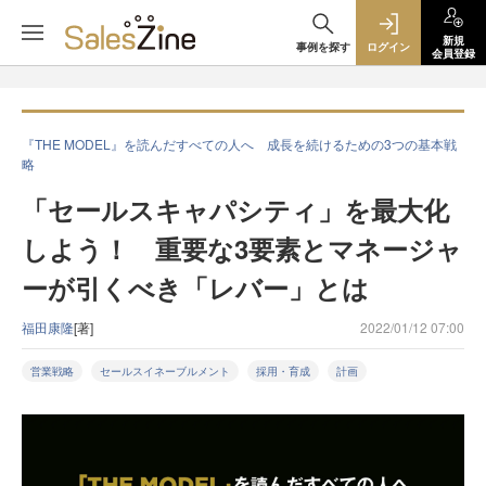
新規
事例を探す
ログイン
会員登録
『THE MODEL』を読んだすべての人へ 成長を続けるための3つの基本戦
略
「セールスキャパシティ」を最大化
しよう！ 重要な3要素とマネージャ
ーが引くべき「レバー」とは
福田康隆
[著]
2022/01/12 07:00
営業戦略
セールスイネーブルメント
採用・育成
計画