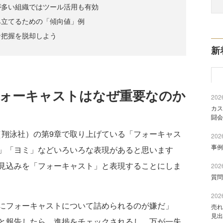
が多い組織ではツール活用も有効
み立てるための「傾向値」例
ン把握を脱却しよう
新
フォーキャストはなぜ重要なのか
2026
カス
闘会
』（翔泳社）の第9章で取り上げている「フォーキャス
2026
事例
」「ヨミ」などいろいろな表現があると思います
見込みを「フォーキャスト」と表現することにしま
2026
質問
2026
にフォーキャストについて詰められるのが嫌だ」
売れ
見出
と報告したら、進捗をチェックされるし、万が一失