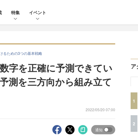
載
特集
イベント
続けるための3つの基本戦略
数字を正確に予測できてい
ア
予測を三方向から組み立て
1
2022/05/20 07:00
2
通知