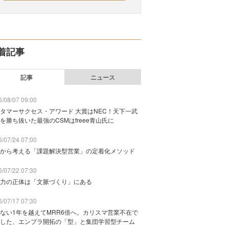
着記事
記事
ニュース
/08/07 09:00
タマーサクセス・アワード 大賞はNEC！天下一武
を勝ち抜いた最強のCSMはfreee青山氏に
/07/24 07:00
から考える「課題解決型営業」の定着化メソッド
/07/22 07:30
力の正体は「文脈づくり」にある
/07/17 07:30
ない1年を越えてMRR6倍へ。カリスマ営業不在で
した、エンプラ開拓の「型」と集団学習型チーム