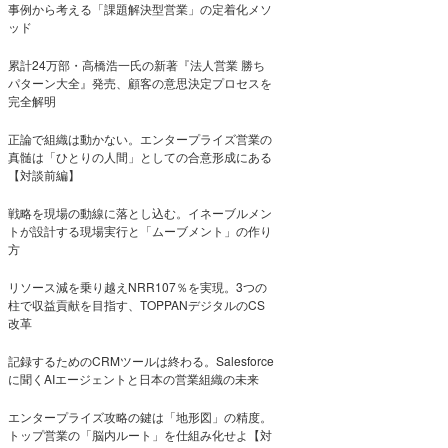
事例から考える「課題解決型営業」の定着化メソ
ッド
累計24万部・高橋浩一氏の新著『法人営業 勝ち
パターン大全』発売、顧客の意思決定プロセスを
完全解明
正論で組織は動かない。エンタープライズ営業の
真髄は「ひとりの人間」としての合意形成にある
【対談前編】
戦略を現場の動線に落とし込む。イネーブルメン
トが設計する現場実行と「ムーブメント」の作り
方
リソース減を乗り越えNRR107％を実現。3つの
柱で収益貢献を目指す、TOPPANデジタルのCS
改革
記録するためのCRMツールは終わる。Salesforce
に聞くAIエージェントと日本の営業組織の未来
エンタープライズ攻略の鍵は「地形図」の精度。
トップ営業の「脳内ルート」を仕組み化せよ【対