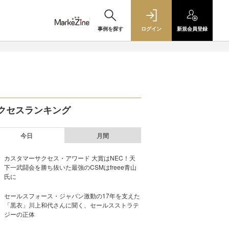
事例を探す
ログイン
新規
会員登録
クセスランキング
今日
月間
カスタマーサクセス・アワード 大賞はNEC！天
下一武闘会を勝ち抜いた最強のCSMはfreee青山
氏に
セールスフォース・ジャパン激動の17年を支えた
「黒衣」川上和代さんに聞く、セールスストラテ
ジーの正体