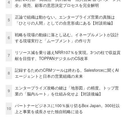
4
全』発売、顧客の意思決定プロセスを完全解明
正論で組織は動かない。エンタープライズ営業の真髄は
5
「ひとりの人間」としての合意形成にある【対談前編】
戦略を現場の動線に落とし込む。イネーブルメントが設計
6
する現場実行と「ムーブメント」の作り方
リソース減を乗り越えNRR107％を実現。3つの柱で収益貢
7
献を目指す、TOPPANデジタルのCS改革
記録するためのCRMツールは終わる。Salesforceに聞くAI
8
エージェントと日本の営業組織の未来
エンタープライズ攻略の鍵は「地形図」の精度。トップ営
9
業の「脳内ルート」を仕組み化せよ【対談後編】
パートナービジネスに100％振り切るBox Japan。300社以
10
上と事業を成長させた独自戦略に迫る