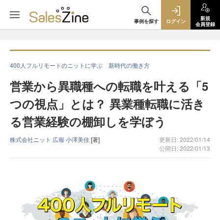
新規
事例を探す
ログイン
会員登録
400人フルリモートのニットに学ぶ 新時代の働き方
営業から異職種への転職を叶える「5
つの視点」とは？ 異業種転職に活き
る営業経験の棚卸しを学ぼう
株式会社ニット 広報 小澤美佳
[著]
更新日: 2022/01/14
公開日: 2022/01/13