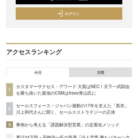
ログイン
アクセスランキング
今日
月間
カスタマーサクセス・アワード 大賞はNEC！天下一武闘会
1
を勝ち抜いた最強のCSMはfreee青山氏に
セールスフォース・ジャパン激動の17年を支えた「黒衣」
2
川上和代さんに聞く、セールスストラテジーの正体
3
事例から考える「課題解決型営業」の定着化メソッド
累計24万部・高橋浩一氏の新著『法人営業 勝ちパターン大