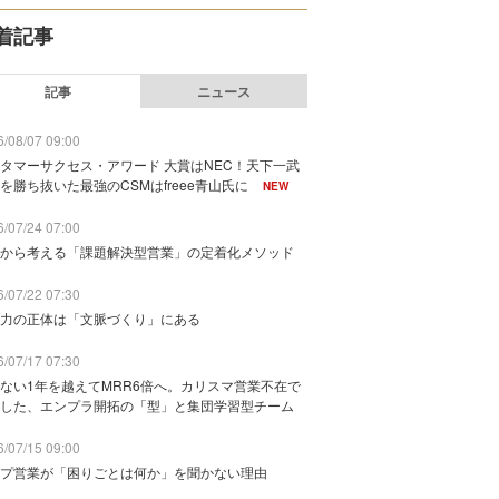
着記事
記事
ニュース
/08/07 09:00
タマーサクセス・アワード 大賞はNEC！天下一武
を勝ち抜いた最強のCSMはfreee青山氏に
NEW
/07/24 07:00
から考える「課題解決型営業」の定着化メソッド
/07/22 07:30
力の正体は「文脈づくり」にある
/07/17 07:30
ない1年を越えてMRR6倍へ。カリスマ営業不在で
した、エンプラ開拓の「型」と集団学習型チーム
/07/15 09:00
プ営業が「困りごとは何か」を聞かない理由