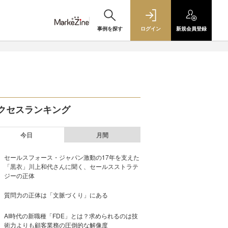
事例を探す
ログイン
新規
会員登録
クセスランキング
今日
月間
セールスフォース・ジャパン激動の17年を支えた
「黒衣」川上和代さんに聞く、セールスストラテ
ジーの正体
質問力の正体は「文脈づくり」にある
AI時代の新職種「FDE」とは？求められるのは技
術力よりも顧客業務の圧倒的な解像度