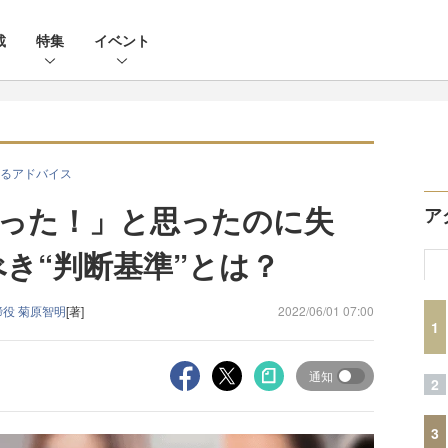
載
特集
イベント
るアドバイス
った！」と思ったのに失
ア
べき“判断基準”とは？
役 菊原智明
[著]
2022/06/01 07:00
1
通知
2
3