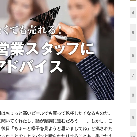
4
5
6
7
8
日はちょっと高いビールでも買って乾杯したくなるものだ。
9
に聞いてくれたし、話が順調に進むだろう……。しかし、こ
。後日「ちょっと様子を見ようと思いましてね」と流された
かったことで」とスパッと断られたりすることも。手ごたえ