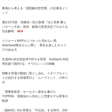
事例から考える「課題解決型営業」の定着化メソ
ッド
累計24万部・高橋浩一氏の新著『法人営業 勝ち
パターン大全』発売、顧客の意思決定プロセスを
完全解明
NEW
リクルートMVPがぶつかった売れない壁。
SaleSeed梶谷さんに聞く、変化を楽しむキャリ
アの歩み方
生成AIの自社想起率100％を実現 HubSpot×AI活
用支援で国内1位、ナウビレッジの戦略
戦略を現場の動線に落とし込む。イネーブルメン
トが設計する現場実行と「ムーブメント」の作り
方
「需要創造型」セールスへ進化を遂げた
TOPPAN 実践知から見出した営業モデル変革の
軌跡
［最終回］AIが営業を「70点化」する時代、200