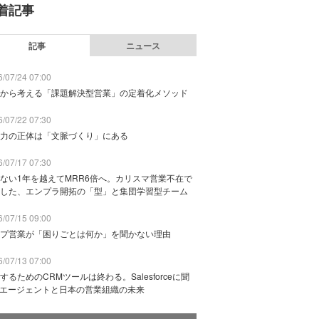
着記事
記事
ニュース
/07/24 07:00
から考える「課題解決型営業」の定着化メソッド
/07/22 07:30
力の正体は「文脈づくり」にある
/07/17 07:30
ない1年を越えてMRR6倍へ。カリスマ営業不在で
した、エンプラ開拓の「型」と集団学習型チーム
/07/15 09:00
プ営業が「困りごとは何か」を聞かない理由
/07/13 07:00
するためのCRMツールは終わる。Salesforceに聞
Iエージェントと日本の営業組織の未来