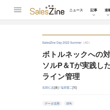
ニュース
記事
連
SalesZine Day 2022 Summer
（AD）
ボトルネックへの対
ソルP＆Tが実践し
ライン管理
石田仁志
[著] /
塩田賢二
[写]
データ活用
SFA