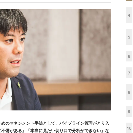
4
5
6
7
8
9
めのマネジメント手法として、パイプライン管理がとり入
10
に不備がある」「本当に見たい切り口で分析ができない」な