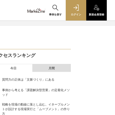
事例を探す
ログイン
新規
会員登録
クセスランキング
今日
月間
質問力の正体は「文脈づくり」にある
事例から考える「課題解決型営業」の定着化メソ
ッド
戦略を現場の動線に落とし込む。イネーブルメン
トが設計する現場実行と「ムーブメント」の作り
方