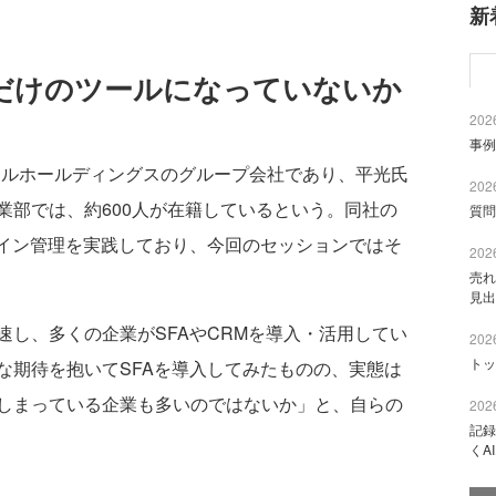
新
るだけのツールになっていないか
2026
事例
ルホールディングスのグループ会社であり、平光氏
2026
業部では、約600人が在籍しているという。同社の
質問
ライン管理を実践しており、今回のセッションではそ
2026
売れ
見出
し、多くの企業がSFAやCRMを導入・活用してい
2026
トッ
な期待を抱いてSFAを導入してみたものの、実態は
しまっている企業も多いのではないか」と、自らの
2026
記録
くA