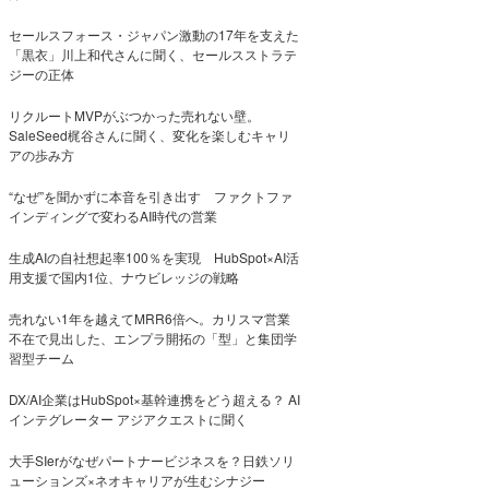
セールスフォース・ジャパン激動の17年を支えた
「黒衣」川上和代さんに聞く、セールスストラテ
ジーの正体
リクルートMVPがぶつかった売れない壁。
SaleSeed梶谷さんに聞く、変化を楽しむキャリ
アの歩み方
“なぜ”を聞かずに本音を引き出す ファクトファ
インディングで変わるAI時代の営業
生成AIの自社想起率100％を実現 HubSpot×AI活
用支援で国内1位、ナウビレッジの戦略
売れない1年を越えてMRR6倍へ。カリスマ営業
不在で見出した、エンプラ開拓の「型」と集団学
習型チーム
DX/AI企業はHubSpot×基幹連携をどう超える？ AI
インテグレーター アジアクエストに聞く
大手SIerがなぜパートナービジネスを？日鉄ソリ
ューションズ×ネオキャリアが生むシナジー