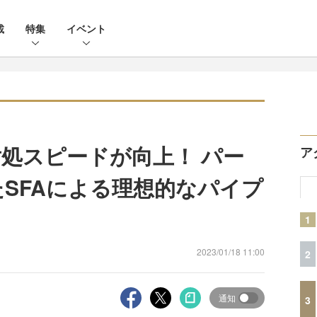
載
特集
イベント
処スピードが向上！ パー
ア
たSFAによる理想的なパイプ
1
2023/01/18 11:00
2
通知
3