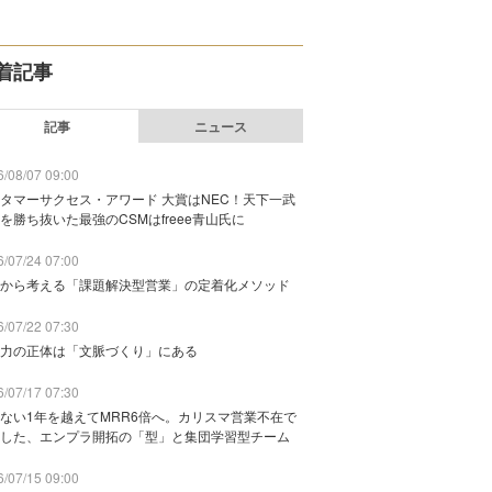
着記事
記事
ニュース
/08/07 09:00
タマーサクセス・アワード 大賞はNEC！天下一武
を勝ち抜いた最強のCSMはfreee青山氏に
/07/24 07:00
から考える「課題解決型営業」の定着化メソッド
/07/22 07:30
力の正体は「文脈づくり」にある
/07/17 07:30
ない1年を越えてMRR6倍へ。カリスマ営業不在で
した、エンプラ開拓の「型」と集団学習型チーム
/07/15 09:00