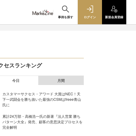
事例を探す
ログイン
新規
会員登録
クセスランキング
今日
月間
カスタマーサクセス・アワード 大賞はNEC！天
下一武闘会を勝ち抜いた最強のCSMはfreee青山
氏に
累計24万部・高橋浩一氏の新著『法人営業 勝ち
パターン大全』発売、顧客の意思決定プロセスを
完全解明