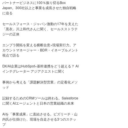
パートナービジネスに100％振り切るBox
Japan。300社以上と事業を成長させた独自戦略
に迫る
セールスフォース・ジャパン激動の17年を支えた
「黒衣」川上和代さんに聞く、セールスストラテ
ジーの正体
エンプラ開拓を変える横断合意×現場実行力。ア
カウントマネージャー・BDR・イネーブルメント
視点で語る
DX/AI企業はHubSpot×基幹連携をどう超える？ AI
インテグレーター アジアクエストに聞く
事例から考える「課題解決型営業」の定着化メソ
ッド
記録するためのCRMツールは終わる。Salesforce
に聞くAIエージェントと日本の営業組織の未来
AIを「事業成果」に直結させる。ビズリーチ・山
内氏が仕掛けた、現場を自走させる3つのステッ
プ