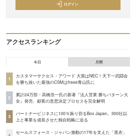
ログイン
アクセスランキング
今日
月間
カスタマーサクセス・アワード 大賞はNEC！天下一武闘会
1
を勝ち抜いた最強のCSMはfreee青山氏に
累計24万部・高橋浩一氏の新著『法人営業 勝ちパターン大
2
全』発売、顧客の意思決定プロセスを完全解明
パートナービジネスに100％振り切るBox Japan。300社以
3
上と事業を成長させた独自戦略に迫る
セールスフォース・ジャパン激動の17年を支えた「黒衣」
4