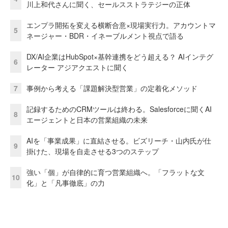
川上和代さんに聞く、セールスストラテジーの正体
エンプラ開拓を変える横断合意×現場実行力。アカウントマ
5
ネージャー・BDR・イネーブルメント視点で語る
DX/AI企業はHubSpot×基幹連携をどう超える？ AIインテグ
6
レーター アジアクエストに聞く
7
事例から考える「課題解決型営業」の定着化メソッド
記録するためのCRMツールは終わる。Salesforceに聞くAI
8
エージェントと日本の営業組織の未来
AIを「事業成果」に直結させる。ビズリーチ・山内氏が仕
9
掛けた、現場を自走させる3つのステップ
強い「個」が自律的に育つ営業組織へ。「フラットな文
10
化」と「凡事徹底」の力