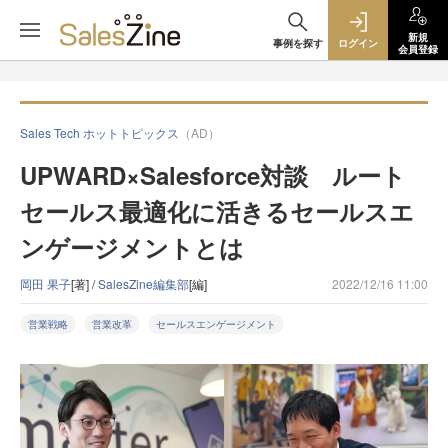
新規
事例を探す
ログイン
会員登録
Sales Tech ホットトピックス
（AD）
UPWARD×Salesforce対談 ルート
セールス最適化に活きるセールスエ
ンゲージメントとは
岡田 果子
[著] /
SalesZine編集部
[編]
2022/12/16 11:00
営業戦略
営業改革
セールスエンゲージメント