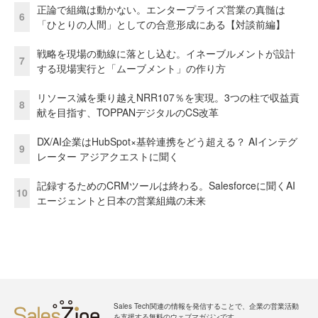
正論で組織は動かない。エンタープライズ営業の真髄は
6
「ひとりの人間」としての合意形成にある【対談前編】
戦略を現場の動線に落とし込む。イネーブルメントが設計
7
する現場実行と「ムーブメント」の作り方
リソース減を乗り越えNRR107％を実現。3つの柱で収益貢
8
献を目指す、TOPPANデジタルのCS改革
DX/AI企業はHubSpot×基幹連携をどう超える？ AIインテグ
9
レーター アジアクエストに聞く
記録するためのCRMツールは終わる。Salesforceに聞くAI
10
エージェントと日本の営業組織の未来
Sales Tech関連の情報を発信することで、企業の営業活動
を支援する無料のウェブマガジンです。