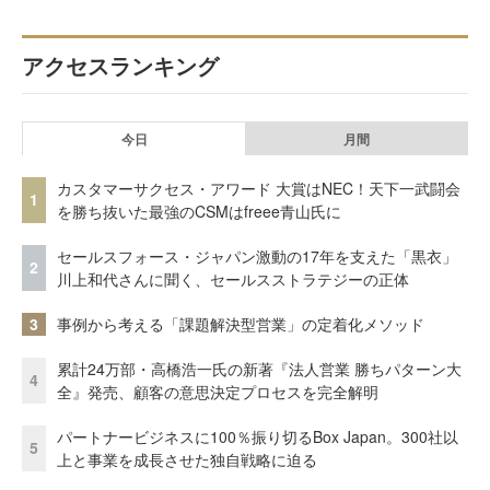
アクセスランキング
今日
月間
カスタマーサクセス・アワード 大賞はNEC！天下一武闘会
1
を勝ち抜いた最強のCSMはfreee青山氏に
セールスフォース・ジャパン激動の17年を支えた「黒衣」
2
川上和代さんに聞く、セールスストラテジーの正体
3
事例から考える「課題解決型営業」の定着化メソッド
累計24万部・高橋浩一氏の新著『法人営業 勝ちパターン大
4
全』発売、顧客の意思決定プロセスを完全解明
パートナービジネスに100％振り切るBox Japan。300社以
5
上と事業を成長させた独自戦略に迫る