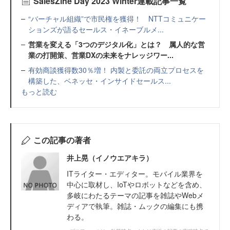
SalesZine Day 2023 Winter連載記事一覧
“バーチャル組織”で市民権を獲得！ NTTコミュニケー
ションズが語るセールス・イネーブルメ...
営業を変える「3つのデジタル化」とは？ 属人的な営
業の打開策、営業DXの未来をナレッジワー...
有効商談獲得数30％増！ 内製と委託の両立プロセスを
構築した、ベネッセ・インサイドセールス...
もっと読む
この記事の著者
井上晃（イノウエアキラ）
ITライター・エディター。モバイル業界を
中心に取材し、IoTやロボットなどを含め、
多岐にわたるテーマの記事を雑誌やWebメ
ディアで執筆。雑誌・ムックの編集にも携
わる。