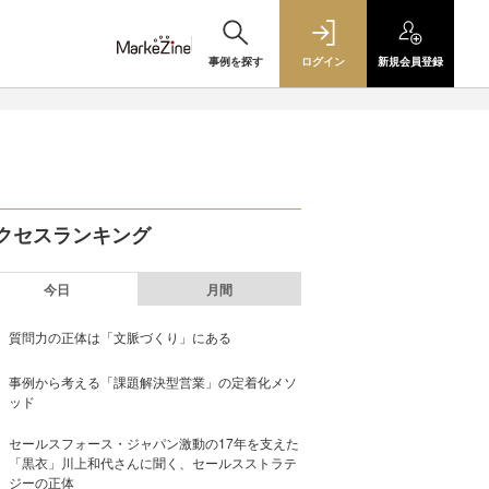
事例を探す
ログイン
新規
会員登録
クセスランキング
今日
月間
質問力の正体は「文脈づくり」にある
事例から考える「課題解決型営業」の定着化メソ
ッド
セールスフォース・ジャパン激動の17年を支えた
「黒衣」川上和代さんに聞く、セールスストラテ
ジーの正体