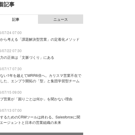
着記事
記事
ニュース
/07/24 07:00
から考える「課題解決型営業」の定着化メソッド
/07/22 07:30
力の正体は「文脈づくり」にある
/07/17 07:30
ない1年を越えてMRR6倍へ。カリスマ営業不在で
した、エンプラ開拓の「型」と集団学習型チーム
/07/15 09:00
プ営業が「困りごとは何か」を聞かない理由
/07/13 07:00
するためのCRMツールは終わる。Salesforceに聞
Iエージェントと日本の営業組織の未来