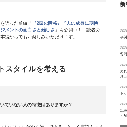
新
さを語った前編「
『2回の降格』『人の成長に期待
ネジメントの面白さと難しさ
」も公開中！ 読者の
2026
の本編からでもお楽しみいただけます。
事例
2026
質問
2026
トスタイルを考える
売れ
見出
2026
トッ
2026
いていない人の特徴はありますか？
記録
くA
トはスキルだから誰もできる」という言説もあり