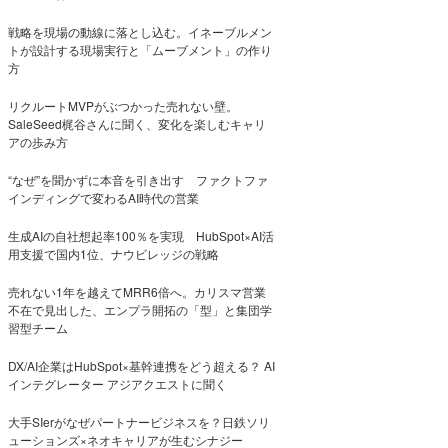
戦略を現場の動線に落とし込む。イネーブルメン
トが設計する現場実行と「ムーブメント」の作り
方
リクルートMVPがぶつかった売れない壁。
SaleSeed梶谷さんに聞く、変化を楽しむキャリ
アの歩み方
“なぜ”を聞かずに本音を引き出す ファクトファ
インディングで変わるAI時代の営業
生成AIの自社想起率100％を実現 HubSpot×AI活
用支援で国内1位、ナウビレッジの戦略
売れない1年を越えてMRR6倍へ。カリスマ営業
不在で見出した、エンプラ開拓の「型」と集団学
習型チーム
DX/AI企業はHubSpot×基幹連携をどう超える？ AI
インテグレーター アジアクエストに聞く
大手SIerがなぜパートナービジネスを？日鉄ソリ
ューションズ×ネオキャリアが生むシナジー