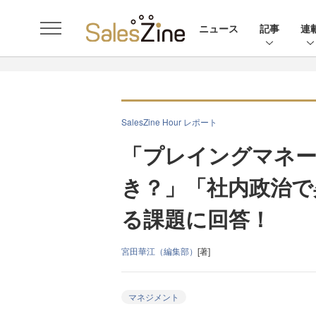
ニュース
記事
連
SalesZine Hour レポート
「プレイングマネ
き？」「社内政治で
る課題に回答！
宮田華江（編集部）
[著]
マネジメント