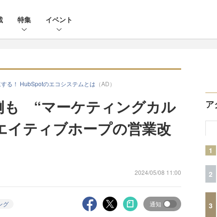
載
特集
イベント
を加速する！ HubSpotのエコシステムとは
（AD）
事例も “マーケティングカル
ア
エイティブホープの営業改
1
2024/05/08 11:00
2
ング
通知
3