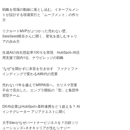
戦略を現場の動線に落とし込む。イネーブルメン
トが設計する現場実行と「ムーブメント」の作り
方
リクルートMVPがぶつかった売れない壁。
SaleSeed梶谷さんに聞く、変化を楽しむキャリ
アの歩み方
生成AIの自社想起率100％を実現 HubSpot×AI活
用支援で国内1位、ナウビレッジの戦略
“なぜ”を聞かずに本音を引き出す ファクトファ
インディングで変わるAI時代の営業
売れない1年を越えてMRR6倍へ。カリスマ営業
不在で見出した、エンプラ開拓の「型」と集団学
習型チーム
DX/AI企業はHubSpot×基幹連携をどう超える？ AI
インテグレーター アジアクエストに聞く
大手SIerがなぜパートナービジネスを？日鉄ソリ
ューションズ×ネオキャリアが生むシナジー