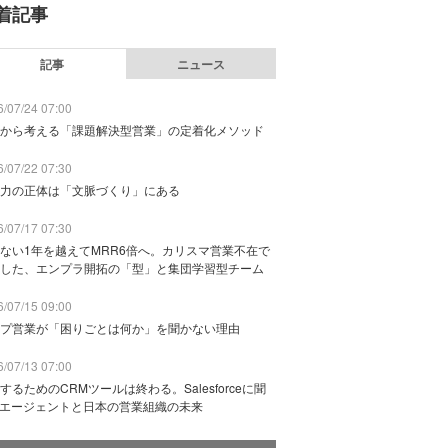
着記事
記事
ニュース
/07/24 07:00
から考える「課題解決型営業」の定着化メソッド
/07/22 07:30
力の正体は「文脈づくり」にある
/07/17 07:30
ない1年を越えてMRR6倍へ。カリスマ営業不在で
した、エンプラ開拓の「型」と集団学習型チーム
/07/15 09:00
プ営業が「困りごとは何か」を聞かない理由
/07/13 07:00
するためのCRMツールは終わる。Salesforceに聞
Iエージェントと日本の営業組織の未来