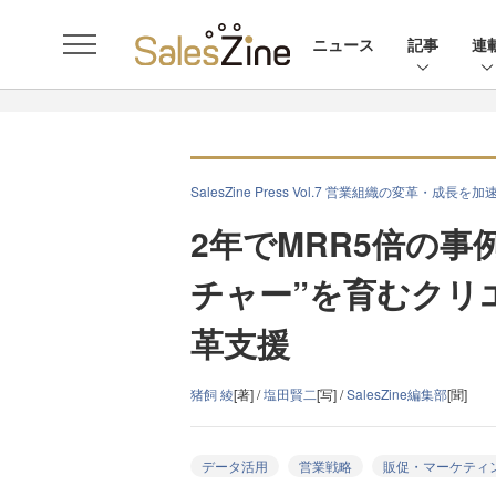
ニュース
記事
連
SalesZine Press Vol.7 営業組織の変革・成長
2年でMRR5倍の
チャー”を育むクリ
革支援
猪飼 綾
[著] /
塩田賢二
[写] /
SalesZine編集部
[聞]
データ活用
営業戦略
販促・マーケティ