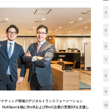
4
5
6
7
8
9
ケティング領域のデジタルトランスフォーメーション
10
ubSpotを軸にBtoBおよびBtoC企業の営業DXを支援し