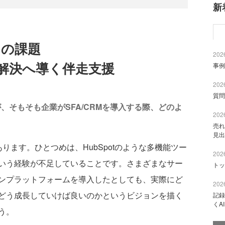
新
つの課題
2026
解決へ導く伴走支援
事例
2026
質問
、そもそも企業がSFA/CRMを導入する際、どのよ
2026
売れ
見出
ます。ひとつめは、HubSpotのような多機能ツー
2026
いう経験が不足していることです。さまざまなサー
トッ
ンプラットフォームを導入したとしても、実際にど
2026
どう成長していけば良いのかというビジョンを描く
記録
くA
う。