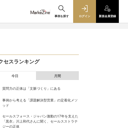
事例を探す
ログイン
新規
会員登録
クセスランキング
今日
月間
質問力の正体は「文脈づくり」にある
事例から考える「課題解決型営業」の定着化メソ
ッド
セールスフォース・ジャパン激動の17年を支えた
「黒衣」川上和代さんに聞く、セールスストラテ
ジーの正体