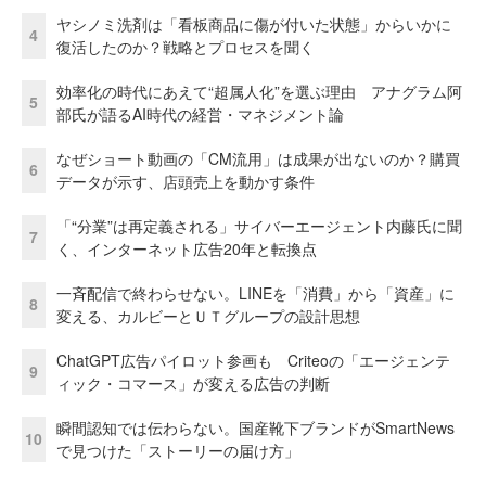
ヤシノミ洗剤は「看板商品に傷が付いた状態」からいかに
4
復活したのか？戦略とプロセスを聞く
効率化の時代にあえて“超属人化”を選ぶ理由 アナグラム阿
5
部氏が語るAI時代の経営・マネジメント論
なぜショート動画の「CM流用」は成果が出ないのか？購買
6
データが示す、店頭売上を動かす条件
「“分業”は再定義される」サイバーエージェント内藤氏に聞
7
く、インターネット広告20年と転換点
一斉配信で終わらせない。LINEを「消費」から「資産」に
8
変える、カルビーとＵＴグループの設計思想
ChatGPT広告パイロット参画も Criteoの「エージェンテ
9
ィック・コマース」が変える広告の判断
瞬間認知では伝わらない。国産靴下ブランドがSmartNews
10
で見つけた「ストーリーの届け方」