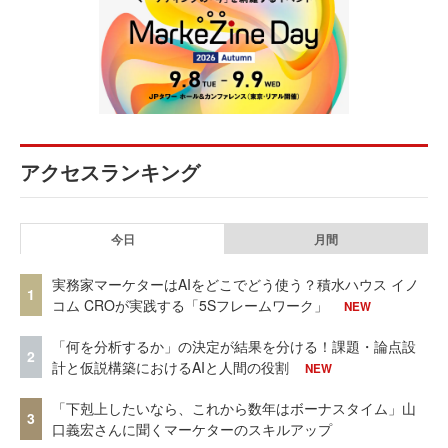
アクセスランキング
今日
月間
実務家マーケターはAIをどこでどう使う？積水ハウス イノ
1
コム CROが実践する「5Sフレームワーク」
NEW
「何を分析するか」の決定が結果を分ける！課題・論点設
2
計と仮説構築におけるAIと人間の役割
NEW
「下剋上したいなら、これから数年はボーナスタイム」山
3
口義宏さんに聞くマーケターのスキルアップ