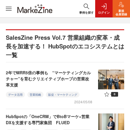
新規
事例を探す
ログイン
会員登録
SalesZine Press Vol.7 営業組織の変革・成
長を加速する！ HubSpotのエコシステムとは
一覧
2年でMRR5倍の事例も “マーケティングカル
チャー”を育むクリエイティブホープの営業改
革支援
0
データ活用
営業戦略
販促・マーケティング
2024/05/08
HubSpotの「OneCRM」でBtoBマーケ×営業
DXを支援する専門家集団 FLUED