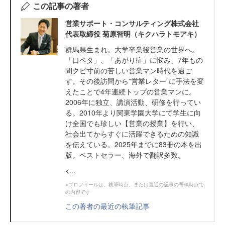
この記事の著者
営業サポート・コンサルティング株式会社
代表取締役 菊原智明（キクハラトモアキ）
群馬県生まれ。大学卒業後営業の世界へ。
「口ベタ」、「あがり症」に悩み、7年もの
間クビ寸前の苦しい営業マン時代を過ご
す。その後訪問から”営業レター”に手法を変
えたことで4年連続トップの営業マンに。
2006年に独立、講演活動、研修を行ってい
る。2010年より関東学園大学にて学生に向
け全国でも珍しい【営業の授業】を行い、
社会出てからすぐに活躍できるための知識
を伝えている。2025年までに83冊の本を出
版。ベストセラー、海外で翻訳多数。
<...
※プロフィールは、執筆時点、または直近の記事の寄稿時点で
の内容です
この著者の最近の執筆記事