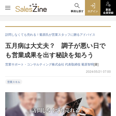
新規
事例を探す
ログイン
会員登録
訪問しなくても売れる！菊原氏が営業スタッフに贈るアドバイス
五月病は大丈夫？ 調子が悪い日で
も営業成果を出す秘訣を知ろう
営業サポート・コンサルティング株式会社 代表取締役 菊原智明
[著]
2024/05/21 07:00
営業スキル