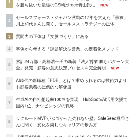
1
を勝ち抜いた最強のCSMはfreee青山氏に
NEW
セールスフォース・ジャパン激動の17年を支えた「黒衣」
2
川上和代さんに聞く、セールスストラテジーの正体
3
質問力の正体は「文脈づくり」にある
4
事例から考える「課題解決型営業」の定着化メソッド
累計24万部・高橋浩一氏の新著『法人営業 勝ちパターン大
5
全』発売、顧客の意思決定プロセスを完全解明
NEW
AI時代の新職種「FDE」とは？求められるのは技術力より
6
も顧客業務の圧倒的な解像度
生成AIの自社想起率100％を実現 HubSpot×AI活用支援で
7
国内1位、ナウビレッジの戦略
リクルートMVPがぶつかった売れない壁。SaleSeed梶谷さ
8
んに聞く、変化を楽しむキャリアの歩み方
「需要創造型」セールスへ進化を遂げたTOPPAN 実践知